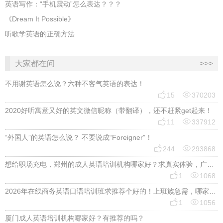
英语写作：“手机震动”怎么表达？？？
《Dream It Possible》
听歌学英语的正确方法
大家都在问
>>>
不用谢英语怎么说？六种不客气英语的表达！


15
370203
2020好听寓意又好的英文微信昵称（带翻译），还不赶紧get起来！


11
337912
“外国人”的英语怎么说？ 不要说成“Foreigner”！


244
293868
想给职场充电，郑州的成人英语培训机构哪家好？求真实体验，广告勿扰，感谢！


1
1068
2026年在线商务英语口语培训班求推荐个好的！上班族急需，哪家好？


1
1056
厦门成人英语培训机构哪家好？有推荐的吗？