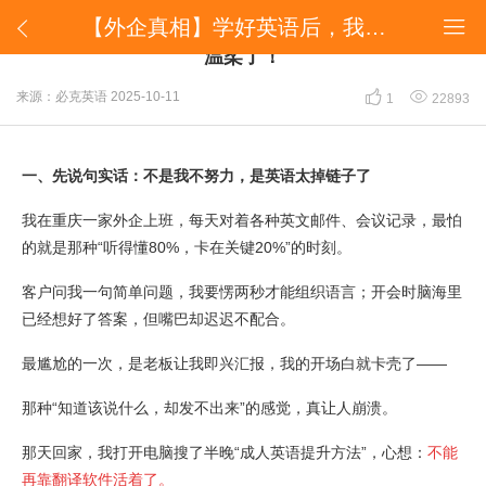
【外企真相】学好英语后，我发现连同事说话都更温柔了！


【外企真相】学好英语后，我发现连同事说话都更
温柔了！


来源：必克英语
2025-10-11
1
22893
一、先说句实话：不是我不努力，是英语太掉链子了
我在重庆一家外企上班，每天对着各种英文邮件、会议记录，最怕
的就是那种“听得懂80%，卡在关键20%”的时刻。
客户问我一句简单问题，我要愣两秒才能组织语言；开会时脑海里
已经想好了答案，但嘴巴却迟迟不配合。
最尴尬的一次，是老板让我即兴汇报，我的开场白就卡壳了——
那种“知道该说什么，却发不出来”的感觉，真让人崩溃。
那天回家，我打开电脑搜了半晚“成人英语提升方法”，心想：
不能
再靠翻译软件活着了。