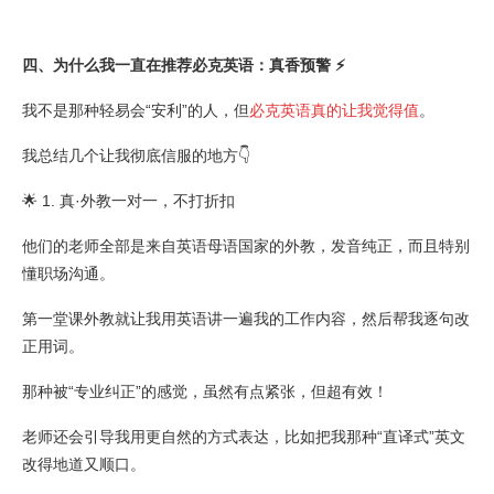
四、为什么我一直在推荐必克英语：真香预警 ⚡
我不是那种轻易会“安利”的人，但
必克英语真的让我觉得值
。
我总结几个让我彻底信服的地方👇
🌟 1. 真·外教一对一，不打折扣
他们的老师全部是来自英语母语国家的外教，发音纯正，而且特别
懂职场沟通。
第一堂课外教就让我用英语讲一遍我的工作内容，然后帮我逐句改
正用词。
那种被“专业纠正”的感觉，虽然有点紧张，但超有效！
老师还会引导我用更自然的方式表达，比如把我那种“直译式”英文
改得地道又顺口。