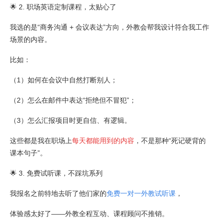
🌟 2. 职场英语定制课程，太贴心了
我选的是“商务沟通 + 会议表达”方向，外教会帮我设计符合我工作
场景的内容。
比如：
（1）如何在会议中自然打断别人；
（2）怎么在邮件中表达“拒绝但不冒犯”；
（3）怎么汇报项目时更自信、有逻辑。
这些都是我在职场上
每天都能用到的内容
，不是那种“死记硬背的
课本句子”。
🌟 3. 免费试听课，不踩坑系列
我报名之前特地去听了他们家的
免费一对一外教试听课
，
体验感太好了——外教全程互动、课程顾问不推销。