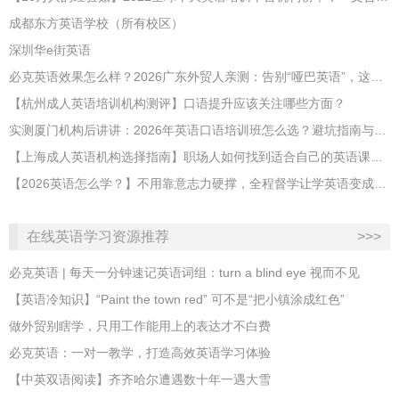
成都东方英语学校（所有校区）
深圳华e街英语
必克英语效果怎么样？2026广东外贸人亲测：告别“哑巴英语”，这才是成年人最高效的自救指南！
【杭州成人英语培训机构测评】口语提升应该关注哪些方面？
实测厦门机构后讲讲：2026年英语口语培训班怎么选？避坑指南与高效学习新范式
【上海成人英语机构选择指南】职场人如何找到适合自己的英语课程？
【2026英语怎么学？】不用靠意志力硬撑，全程督学让学英语变成日常习惯
在线英语学习资源推荐
>>>
必克英语 | 每天一分钟速记英语词组：turn a blind eye 视而不见
​【英语冷知识】“Paint the town red” 可不是“把小镇涂成红色”
做外贸别瞎学，只用工作能用上的表达才不白费
必克英语：一对一教学，打造高效英语学习体验
【中英双语阅读】齐齐哈尔遭遇数十年一遇大雪