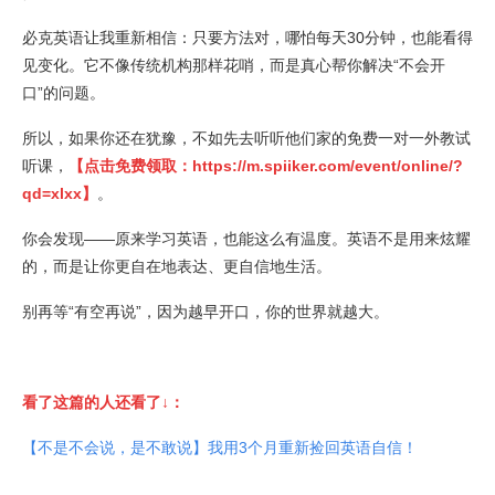
必克英语让我重新相信：只要方法对，哪怕每天30分钟，也能看得
见变化。它不像传统机构那样花哨，而是真心帮你解决“不会开
口”的问题。
所以，如果你还在犹豫，不如先去听听他们家的免费一对一外教试
听课，
【点击免费领取：
https://m.spiiker.com/event/online/?
qd=xlxx
】
。
你会发现——原来学习英语，也能这么有温度。英语不是用来炫耀
的，而是让你更自在地表达、更自信地生活。
别再等“有空再说”，因为越早开口，你的世界就越大。
看了这篇的人还看了↓：
【不是不会说，是不敢说】我用3个月重新捡回英语自信！