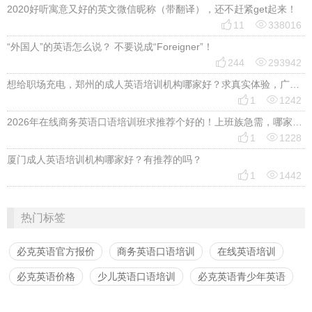
2020好听寓意又好的英文微信昵称（带翻译），还不赶紧get起来！


11
338016
“外国人”的英语怎么说？ 不要说成“Foreigner”！


244
293942
想给职场充电，郑州的成人英语培训机构哪家好？求真实体验，广告勿扰，感谢！


1
1242
2026年在线商务英语口语培训班求推荐个好的！上班族急需，哪家好？


1
1228
厦门成人英语培训机构哪家好？有推荐的吗？


1
1442
热门标签
必克英语官方报价
商务英语口语培训
在线英语培训
必克英语价格
少儿英语口语培训
必克英语青少年英语