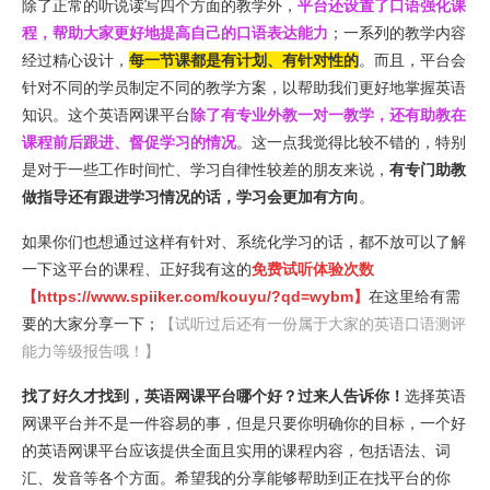
除了正常的听说读写四个方面的教学外，
平台还设置了口语强化课
程，帮助大家更好地提高自己的口语表达能力
；一系列的教学内容
经过精心设计，
每一节课都是有计划、有针对性的
。而且，平台会
针对不同的学员制定不同的教学方案，以帮助我们更好地掌握英语
知识。这个英语网课平台
除了有专业外教一对一教学，还有助教在
课程前后跟进、督促学习的情况
。这一点我觉得比较不错的，特别
是对于一些工作时间忙、学习自律性较差的朋友来说，
有专门助教
做指导还有跟进学习情况的话，学习会更加有方向
。
如果你们也想通过这样有针对、系统化学习的话，都不放可以了解
一下这平台的课程、正好我有这的
免费试听体验次数
【
https://www.spiiker.com/kouyu/?qd=wybm
】
在这里给有需
要的大家分享一下；
【试听过后还有一份属于大家的英语口语测评
能力等级报告哦！】
找了好久才找到，英语网课平台哪个好？过来人告诉你！
选择英语
网课平台并不是一件容易的事，但是只要你明确你的目标，一个好
的英语网课平台应该提供全面且实用的课程内容，包括语法、词
汇、发音等各个方面。希望我的分享能够帮助到正在找平台的你