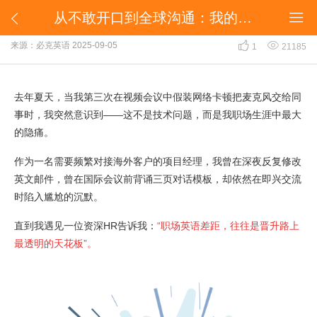
从不敢开口到全球沟通：我的职场英语突破之路


从不敢开口到全球沟通：我的职场英语突破之路


来源：必克英语
2025-09-05
1
21185
去年夏天，当我第三次在视频会议中假装网络卡顿把麦克风交给同
事时，我突然意识到——这不是技术问题，而是我职场生涯中最大
的隐痛。
作为一名需要频繁对接海外客户的项目经理，我曾在深夜反复修改
英文邮件，曾在国际会议前背诵三页对话模板，却依然在即兴交流
时陷入尴尬的沉默。
直到我遇见一位资深HR告诉我：
“职场英语差距，往往是晋升路上
最透明的天花板”。