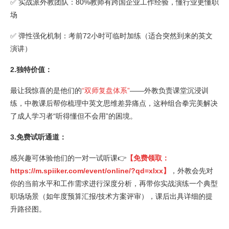
✅ 实战派外教团队：80%教师有跨国企业工作经验，懂行业更懂职
场
✅ 弹性强化机制：考前72小时可临时加练（适合突然到来的英文
演讲）
2.独特价值：
最让我惊喜的是他们的
“双师复盘体系”
——外教负责课堂沉浸训
练，中教课后帮你梳理中英文思维差异痛点，这种组合拳完美解决
了成人学习者“听得懂但不会用”的困境。
3.免费试听通道：
感兴趣可体验他们的一对一试听课👉
【免费领取：
https://m.spiiker.com/event/online/?qd=xlxx
】
，外教会先对
你的当前水平和工作需求进行深度分析，再带你实战演练一个典型
职场场景（如年度预算汇报/技术方案评审），课后出具详细的提
升路径图。