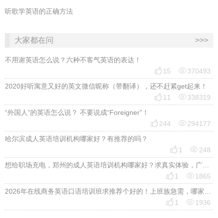
听歌学英语的正确方法
大家都在问
>>>
不用谢英语怎么说？六种不客气英语的表达！


15
370493
2020好听寓意又好的英文微信昵称（带翻译），还不赶紧get起来！


11
338319
“外国人”的英语怎么说？ 不要说成“Foreigner”！


244
294177
哈尔滨成人英语培训机构哪家好？有推荐的吗？


1
248
想给职场充电，郑州的成人英语培训机构哪家好？求真实体验，广告勿扰，感谢！


1
1865
2026年在线商务英语口语培训班求推荐个好的！上班族急需，哪家好？


1
1936