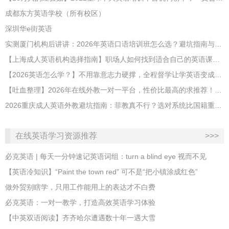
成都东方英语学校（所有校区）
深圳华e街英语
实测厦门机构后讲讲：2026年英语口语培训班怎么选？避坑指南与高效学习新范式
【上海成人英语机构选择指南】职场人如何找到适合自己的英语课程？
【2026英语怎么学？】不用靠意志力硬撑，全程督学让学英语变成日常习惯
【吐血整理】2026年在线外教一对一平台，性价比最高的求推荐！哪家效果好？
2026重庆成人英语外教避坑指南：菲教真不行？选对系统比国籍重要100倍！
在线英语学习资源推荐
>>>
必克英语 | 每天一分钟速记英语词组：turn a blind eye 视而不见
​【英语冷知识】“Paint the town red” 可不是“把小镇涂成红色”
做外贸别瞎学，只用工作能用上的表达才不白费
必克英语：一对一教学，打造高效英语学习体验
【中英双语阅读】齐齐哈尔遭遇数十年一遇大雪