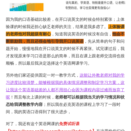
因为我的口语基础比较差，在开口说英文的时候会特别紧张；上体
验课的时候我还担心缺乏老师的关注，结果是我多虑了。
上体验课
的老师他对我超级有耐心
，知道我说英语的时候没有自信，
他会不
断鼓励我，而且还很会地引导我开口说英语
，先从简单的句子和问
题开始，慢慢地我在开口说英文的时候不再紧张。试完课过后，我
才发现原来学习口语是那么的简单，而且在课上跟老师交流得也很
顺畅，所以最后我决定选择这个英语网课学习。
另外他们家还提供固定一对一教学方式，
这能让外教老师对我的学
习进度比较清楚，能够根据我的具体情况调整和制定学习方案，这
让我这个英语基础差的人都不用担心会因为课程内容过难而放弃了
呢
！而且每次上课的时候，
老师都可以根据我当天的学习情况和状
态给我调整教学内容
；所以我在必克英语的课程上学习了一段时
间，我的英语口语得到了很大进步，
对了，我还有这个英语网课的
免费试听课