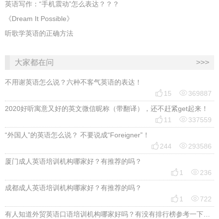
英语写作：“手机震动”怎么表达？？？
《Dream It Possible》
听歌学英语的正确方法
大家都在问
>>>
不用谢英语怎么说？六种不客气英语的表达！


15
369887
2020好听寓意又好的英文微信昵称（带翻译），还不赶紧get起来！


11
337559
“外国人”的英语怎么说？ 不要说成“Foreigner”！


244
293586
厦门成人英语培训机构哪家好？有推荐的吗？


1
236
成都成人英语培训机构哪家好？有推荐的吗？


1
722
有人知道外贸英语口语培训机构哪家好吗？有没有排行榜参考一下？最好说下费用