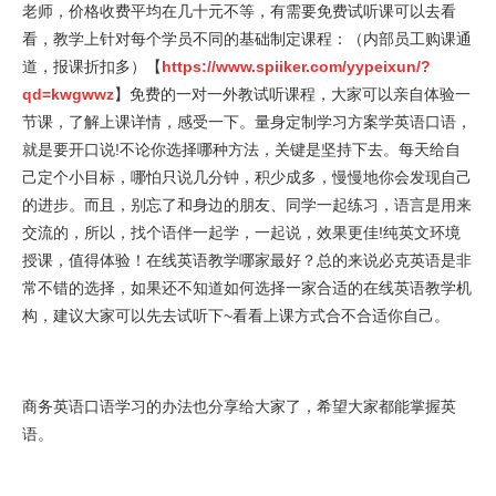
老师，价格收费平均在几十元不等，有需要免费试听课可以去看
看，教学上针对每个学员不同的基础制定课程：（内部员工购课通
道，报课折扣多）【
https://www.spiiker.com/yypeixun/?
qd=kwgwwz
】免费的一对一外教试听课程，大家可以亲自体验一
节课，了解上课详情，感受一下。量身定制学习方案学英语口语，
就是要开口说!不论你选择哪种方法，关键是坚持下去。每天给自
己定个小目标，哪怕只说几分钟，积少成多，慢慢地你会发现自己
的进步。而且，别忘了和身边的朋友、同学一起练习，语言是用来
交流的，所以，找个语伴一起学，一起说，效果更佳!纯英文环境
授课，值得体验！在线英语教学哪家最好？总的来说必克英语是非
常不错的选择，如果还不知道如何选择一家合适的在线英语教学机
构，建议大家可以先去试听下~看看上课方式合不合适你自己。
商务英语口语学习的办法也分享给大家了，希望大家都能掌握英
语。