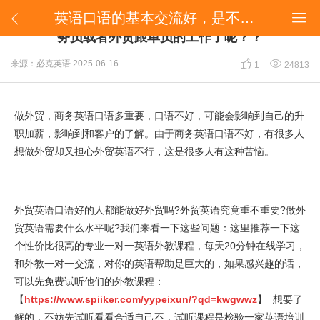
英语口语的基本交流好，是不是就可以胜任外贸业务员或者外贸跟单员的工作了呢？？


英语口语的基本交流好，是不是就可以胜任外贸业
务员或者外贸跟单员的工作了呢？？


来源：必克英语
2025-06-16
1
24813
做外贸，商务英语口语多重要，口语不好，可能会影响到自己的升
职加薪，影响到和客户的了解。由于商务英语口语不好，有很多人
想做外贸却又担心外贸英语不行，这是很多人有这种苦恼。
外贸英语口语好的人都能做好外贸吗?外贸英语究竟重不重要?做外
贸英语需要什么水平呢?我们来看一下这些问题：这里推荐一下这
个性价比很高的专业一对一英语外教课程，每天20分钟在线学习，
和外教一对一交流，对你的英语帮助是巨大的，如果感兴趣的话，
可以先免费试听他们的外教课程：
【
https://www.spiiker.com/yypeixun/?qd=kwgwwz
】 想要了
解的，不妨先试听看看合适自己不，试听课程是检验一家英语培训