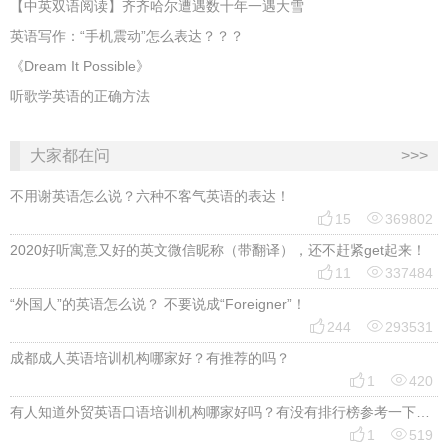
【中英双语阅读】齐齐哈尔遭遇数十年一遇大雪
英语写作：“手机震动”怎么表达？？？
《Dream It Possible》
听歌学英语的正确方法
大家都在问
>>>
不用谢英语怎么说？六种不客气英语的表达！


15
369802
2020好听寓意又好的英文微信昵称（带翻译），还不赶紧get起来！


11
337484
“外国人”的英语怎么说？ 不要说成“Foreigner”！


244
293531
成都成人英语培训机构哪家好？有推荐的吗？


1
420
有人知道外贸英语口语培训机构哪家好吗？有没有排行榜参考一下？最好说下费用


1
519