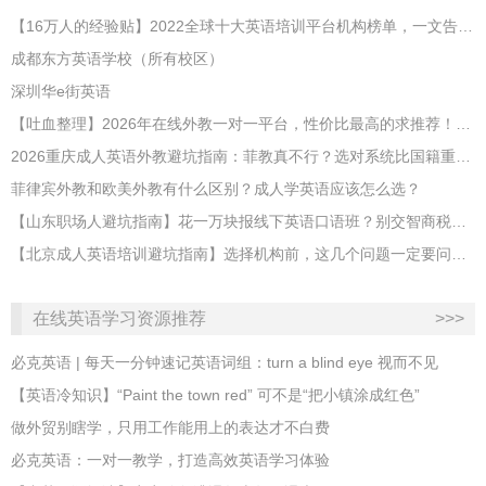
【16万人的经验贴】2022全球十大英语培训平台机构榜单，一文告诉你
成都东方英语学校（所有校区）
深圳华e街英语
【吐血整理】2026年在线外教一对一平台，性价比最高的求推荐！哪家效果好？
2026重庆成人英语外教避坑指南：菲教真不行？选对系统比国籍重要100倍！
菲律宾外教和欧美外教有什么区别？成人学英语应该怎么选？
【山东职场人避坑指南】花一万块报线下英语口语班？别交智商税了！
【北京成人英语培训避坑指南】选择机构前，这几个问题一定要问清楚
在线英语学习资源推荐
>>>
必克英语 | 每天一分钟速记英语词组：turn a blind eye 视而不见
​【英语冷知识】“Paint the town red” 可不是“把小镇涂成红色”
做外贸别瞎学，只用工作能用上的表达才不白费
必克英语：一对一教学，打造高效英语学习体验