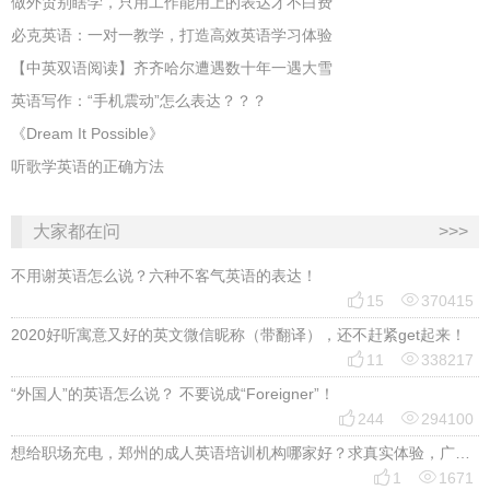
做外贸别瞎学，只用工作能用上的表达才不白费
必克英语：一对一教学，打造高效英语学习体验
【中英双语阅读】齐齐哈尔遭遇数十年一遇大雪
英语写作：“手机震动”怎么表达？？？
《Dream It Possible》
听歌学英语的正确方法
大家都在问
>>>
不用谢英语怎么说？六种不客气英语的表达！


15
370415
2020好听寓意又好的英文微信昵称（带翻译），还不赶紧get起来！


11
338217
“外国人”的英语怎么说？ 不要说成“Foreigner”！


244
294100
想给职场充电，郑州的成人英语培训机构哪家好？求真实体验，广告勿扰，感谢！


1
1671