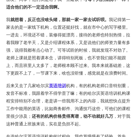
适合他们的不一定适合我啊。
我
就想着，反正也没啥头绪，那就一家一家去试听呗。
我记得第一
家去的是一家线下机构，位置还挺好找，就在市中心的写字楼里。
一进去，环境还不错，装修得挺漂亮，接待的老师也特别热情，拉
着我聊了老半天，又是介绍课程体系，又是说他们的师资力量有多
强，说得我都有点心动了。可等试听的时候，我就发现不对劲了。
老师上课就是照着课本念，讲得特别死板，也不管我们能不能跟
上，而且班里人太多了，老师根本顾不过来。我本来就基础差，这
下更跟不上了，一节课下来，啥也没听懂，感觉就是在浪费时间。
后来又去了几家哈尔滨
英语培训
机构，有的机构老师口音特别重，
发音不标准，我跟着学不得学歪了嘛；有的哈尔滨英语培训机构课
程安排特别不合理，老是讲一些我用不上的内容，我就想快点提升
工作中能用的英语，比如商务邮件、沟通技巧这些，可他们的课程
里很少涉及；
还有的机构价格贵得离谱，动不动就好几万
，对于我
这种普通上班族来说，实在是负担不起。
在选哈尔滨英语培训机构的过程中，我也算慢慢有了经验。首先