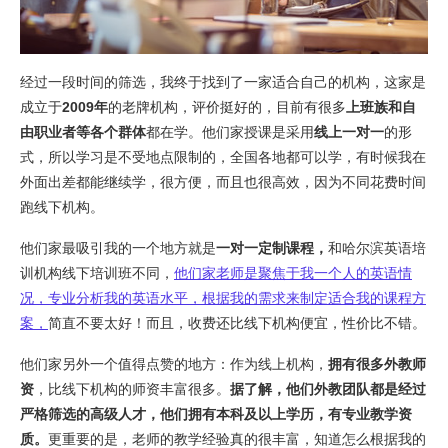
经过一段时间的筛选，我终于找到了一家适合自己的机构，这家是
成立于
2009年
的老牌机构，评价挺好的，目前有很多
上班族和自
由职业者等各个群体
都在学。他们家授课是采用
线上一对一
的形
式，所以学习是不受地点限制的，全国各地都可以学，有时候我在
外面出差都能继续学，很方便，而且也很高效，因为不同花费时间
跑线下机构。
他们家最吸引我的一个地方就是
一对一定制课程，
和哈尔滨英语培
训机构线下培训班不同，
他们家老师是聚焦于我一个人的英语情
况，专业分析我的英语水平，根据我的需求来制定适合我的课程方
案，
简直不要太好！而且，收费还比线下机构便宜，性价比不错。
他们家另外一个值得点赞的地方：作为线上机构，
拥有很多外教师
资
，比线下机构的师资丰富很多。
据了解，他们外教团队都是经过
严格筛选的高级人才，他们拥有本科及以上学历，有专业教学资
质。
更重要的是，老师的教学经验真的很丰富，知道怎么根据我的