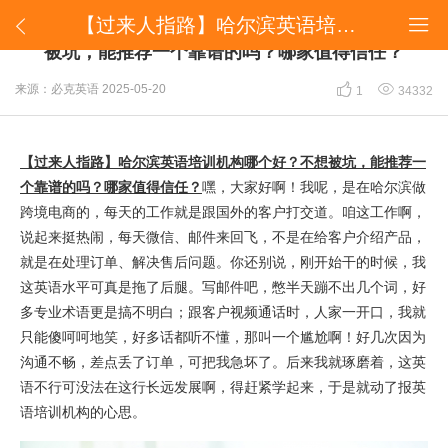
​【过来人指路】哈尔滨英语培训机构哪个好？不想被坑，能推荐一个靠谱的吗？哪家值得信任？


​【过来人指路】哈尔滨英语培训机构哪个好？不想
被坑，能推荐一个靠谱的吗？哪家值得信任？


来源：必克英语
2025-05-20
1
34332
【过来人指路】哈尔滨英语培训机构哪个好？不想被坑，能推荐一
个靠谱的吗？哪家值得信任？
嘿，大家好啊！我呢，是在哈尔滨做
跨境电商的，每天的工作就是跟国外的客户打交道。咱这工作啊，
说起来挺热闹，每天微信、邮件来回飞，不是在给客户介绍产品，
就是在处理订单、解决售后问题。你还别说，刚开始干的时候，我
这英语水平可真是拖了后腿。写邮件吧，憋半天蹦不出几个词，好
多专业术语更是搞不明白；跟客户视频通话时，人家一开口，我就
只能傻呵呵地笑，好多话都听不懂，那叫一个尴尬啊！好几次因为
沟通不畅，差点丢了订单，可把我急坏了。后来我就琢磨着，这英
语不行可没法在这行长远发展啊，得赶紧学起来，于是就动了报英
语培训机构的心思。