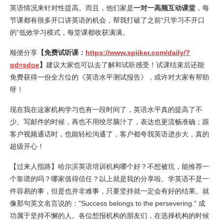
英语情况来针对性提高。而且，他们家是
一对一高频互动课堂
，每
节课都有很多开口讲英语的机会，帮我打破了之前“只学习不开口
的”低效学习模式，每堂课都收获满满。
顺便分享
【免费试听课：
https://www.spiiker.com/daily/?
qd=sdoe
】
建议大家也可以去了解和试听感受！试课结束后还能
免费获得一份全方位的《英语水平测试报告》，或许对大家有帮助
呀！
现在我在这家机构学习也有一段时间了，英语水平真的提高了不
少。写邮件的时候，再也不用绞尽脑汁了，表达也更流畅准确；跟
客户视频通话时，也能轻松沟通了，客户都夸我英语进步大，真的
超级开心！
【过来人指路】哈尔滨英语培训机构哪个好？不想被坑，能推荐一
个靠谱的吗？哪家值得信任？以上就是我的分享啦。学英语不是一
件容易的事，但是也并非难事，只要坚持就一定会有好的结果。就
像那句英文名言说的："Success belongs to the persevering." 成
功属于坚持不懈的人。各位想报机构的朋友们，在选择机构的时候