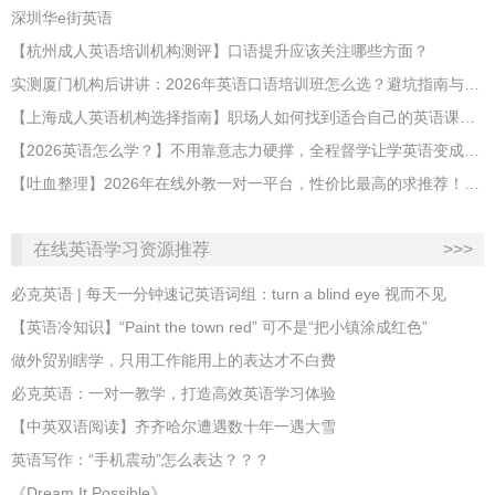
深圳华e街英语
【杭州成人英语培训机构测评】口语提升应该关注哪些方面？
实测厦门机构后讲讲：2026年英语口语培训班怎么选？避坑指南与高效学习新范式
【上海成人英语机构选择指南】职场人如何找到适合自己的英语课程？
【2026英语怎么学？】不用靠意志力硬撑，全程督学让学英语变成日常习惯
【吐血整理】2026年在线外教一对一平台，性价比最高的求推荐！哪家效果好？
在线英语学习资源推荐
>>>
必克英语 | 每天一分钟速记英语词组：turn a blind eye 视而不见
​【英语冷知识】“Paint the town red” 可不是“把小镇涂成红色”
做外贸别瞎学，只用工作能用上的表达才不白费
必克英语：一对一教学，打造高效英语学习体验
【中英双语阅读】齐齐哈尔遭遇数十年一遇大雪
英语写作：“手机震动”怎么表达？？？
《Dream It Possible》