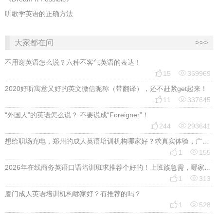
听歌学英语的正确方法
大家都在问
>>>
不用谢英语怎么说？六种不客气英语的表达！


15
369969
2020好听寓意又好的英文微信昵称（带翻译），还不赶紧get起来！


11
337645
“外国人”的英语怎么说？ 不要说成“Foreigner”！


244
293641
想给职场充电，郑州的成人英语培训机构哪家好？求真实体验，广告勿扰，感谢！


1
155
2026年在线商务英语口语培训班求推荐个好的！上班族急需，哪家好？


1
313
厦门成人英语培训机构哪家好？有推荐的吗？


1
528