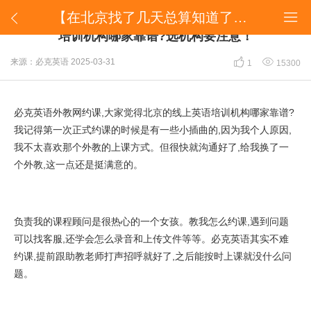
【在北京找了几天总算知道了】北京最新线上英语培训机构哪家靠谱?选机构要注意！


【在北京找了几天总算知道了】北京最新线上英语
培训机构哪家靠谱?选机构要注意！


来源：必克英语
2025-03-31
1
15300
必克英语外教网约课,大家觉得北京的线上英语培训机构哪家靠谱?
我记得第一次正式约课的时候是有一些小插曲的,因为我个人原因,
我不太喜欢那个外教的上课方式。但很快就沟通好了,给我换了一
个外教,这一点还是挺满意的。
负责我的课程顾问是很热心的一个女孩。教我怎么约课,遇到问题
可以找客服,还学会怎么录音和上传文件等等。必克英语其实不难
约课,提前跟助教老师打声招呼就好了,之后能按时上课就没什么问
题。