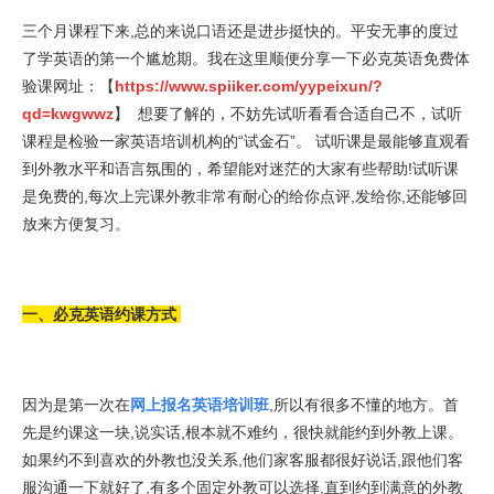
三个月课程下来,总的来说口语还是进步挺快的。平安无事的度过
了学英语的第一个尴尬期。我在这里顺便分享一下必克英语免费体
验课网址：【
https://www.spiiker.com/yypeixun/?
qd=kwgwwz
】 想要了解的，不妨先试听看看合适自己不，试听
课程是检验一家英语培训机构的“试金石”。 试听课是最能够直观看
到外教水平和语言氛围的，希望能对迷茫的大家有些帮助!试听课
是免费的,每次上完课外教非常有耐心的给你点评,发给你,还能够回
放来方便复习。
一、必克英语约课方式
因为是第一次在
网上报名英语培训班
,所以有很多不懂的地方。首
先是约课这一块,说实话,根本就不难约，很快就能约到外教上课。
如果约不到喜欢的外教也没关系,他们家客服都很好说话,跟他们客
服沟通一下就好了,有多个固定外教可以选择,直到约到满意的外教