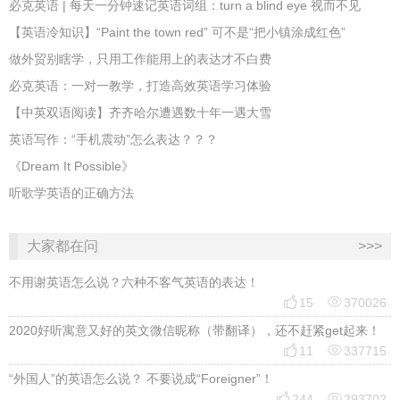
必克英语 | 每天一分钟速记英语词组：turn a blind eye 视而不见
​【英语冷知识】“Paint the town red” 可不是“把小镇涂成红色”
做外贸别瞎学，只用工作能用上的表达才不白费
必克英语：一对一教学，打造高效英语学习体验
【中英双语阅读】齐齐哈尔遭遇数十年一遇大雪
英语写作：“手机震动”怎么表达？？？
《Dream It Possible》
听歌学英语的正确方法
大家都在问
>>>
不用谢英语怎么说？六种不客气英语的表达！


15
370026
2020好听寓意又好的英文微信昵称（带翻译），还不赶紧get起来！


11
337715
“外国人”的英语怎么说？ 不要说成“Foreigner”！


244
293702