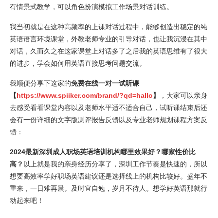
有情景式教学，可以角色扮演模拟工作场景对话训练。
我当初就是在这种高频率的上课对话过程中，能够创造出稳定的纯
英语语言环境课堂，外教老师专业的引导对话，也让我沉浸在其中
对话，久而久之在这家课堂上对话多了之后我的英语思维有了很大
的进步，学会如何用英语直接思考问题交流。
我顺便分享下这家的
免费在线一对一试听课
【
https://www.spiiker.com/brand/?qd=hallo
】
，大家可以亲身
去感受看看课堂内容以及老师水平适不适合自己，试听课结束后还
会有一份详细的文字版测评报告反馈以及专业老师规划课程方案反
馈：
2024最新深圳成人职场英语培训机构哪里效果好？哪家性价比
高？
以上就是我的亲身经历分享了，深圳工作节奏是快速的，所以
想要高效率学好职场英语建议还是选择线上的机构比较好。盛年不
重来，一日难再晨。及时宜自勉，岁月不待人。想学好英语那就行
动起来吧！