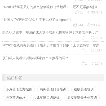
2020好听寓意又好的英文微信昵称（带翻译），还不赶紧get起来！


11
337941
“外国人”的英语怎么说？ 不要说成“Foreigner”！


244
293876
想给职场充电，郑州的成人英语培训机构哪家好？求真实体验，广告勿扰，感谢！


1
1104
2026年在线商务英语口语培训班求推荐个好的！上班族急需，哪家好？


1
1082
厦门成人英语培训机构哪家好？有推荐的吗？


1
1247
热门标签
必克英语官方报价
商务英语口语培训
在线英语培训
必克英语价格
少儿英语口语培训
必克英语青少年英语