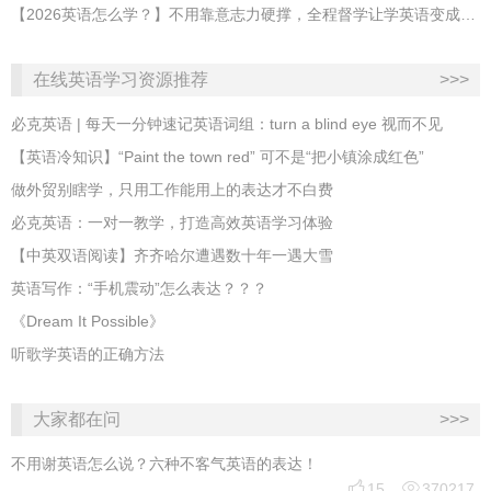
【2026英语怎么学？】不用靠意志力硬撑，全程督学让学英语变成日常习惯
在线英语学习资源推荐
>>>
必克英语 | 每天一分钟速记英语词组：turn a blind eye 视而不见
​【英语冷知识】“Paint the town red” 可不是“把小镇涂成红色”
做外贸别瞎学，只用工作能用上的表达才不白费
必克英语：一对一教学，打造高效英语学习体验
【中英双语阅读】齐齐哈尔遭遇数十年一遇大雪
英语写作：“手机震动”怎么表达？？？
《Dream It Possible》
听歌学英语的正确方法
大家都在问
>>>
不用谢英语怎么说？六种不客气英语的表达！


15
370217