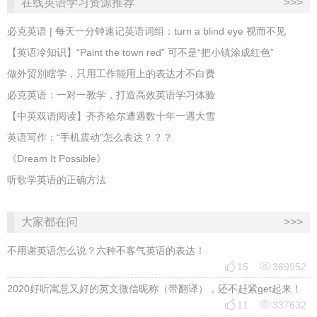
在线英语学习资源推荐
>>>
必克英语 | 每天一分钟速记英语词组：turn a blind eye 视而不见
​【英语冷知识】“Paint the town red” 可不是“把小镇涂成红色”
做外贸别瞎学，只用工作能用上的表达才不白费
必克英语：一对一教学，打造高效英语学习体验
【中英双语阅读】齐齐哈尔遭遇数十年一遇大雪
英语写作：“手机震动”怎么表达？？？
《Dream It Possible》
听歌学英语的正确方法
大家都在问
>>>
不用谢英语怎么说？六种不客气英语的表达！


15
369952
2020好听寓意又好的英文微信昵称（带翻译），还不赶紧get起来！


11
337632