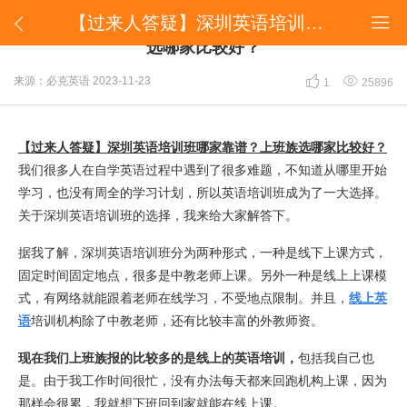
​【过来人答疑】深圳英语培训班哪家靠谱？上班族选哪家比较好？


​【过来人答疑】深圳英语培训班哪家靠谱？上班族
选哪家比较好？


来源：必克英语
2023-11-23
1
25896
【过来人答疑】深圳英语培训班哪家靠谱？上班族选哪家比较好？
我们很多人在自学英语过程中遇到了很多难题，不知道从哪里开始
学习，也没有周全的学习计划，所以英语培训班成为了一大选择。
关于深圳英语培训班的选择，我来给大家解答下。
据我了解，深圳英语培训班分为两种形式，一种是线下上课方式，
固定时间固定地点，很多是中教老师上课。另外一种是线上上课模
式，有网络就能跟着老师在线学习，不受地点限制。并且，
线上英
语
培训机构除了中教老师，还有比较丰富的外教师资。
现在我们上班族报的比较多的是线上的英语培训，
包括我自己也
是。由于我工作时间很忙，没有办法每天都来回跑机构上课，因为
那样会很累，我就想下班回到家就能在线上课。