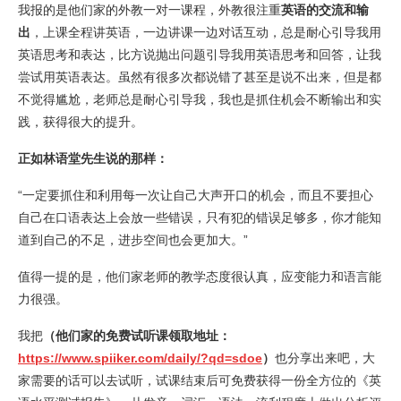
我报的是他们家的外教一对一课程，外教很注重
英语的交流和输
出
，上课全程讲英语，一边讲课一边对话互动，总是耐心引导我用
英语思考和表达，比方说抛出问题引导我用英语思考和回答，让我
尝试用英语表达。虽然有很多次都说错了甚至是说不出来，但是都
不觉得尴尬，老师总是耐心引导我，我也是抓住机会不断输出和实
践，获得很大的提升。
正如林语堂先生说的那样：
“一定要抓住和利用每一次让自己大声开口的机会，而且不要担心
自己在口语表达上会放一些错误，只有犯的错误足够多，你才能知
道到自己的不足，进步空间也会更加大。”
值得一提的是，他们家老师的教学态度很认真，应变能力和语言能
力很强。
我把
（他们家的免费试听课领取地址：
https://www.spiiker.com/daily/?qd=sdoe
）
也分享出来吧，大
家需要的话可以去试听，试课结束后可免费获得一份全方位的《英