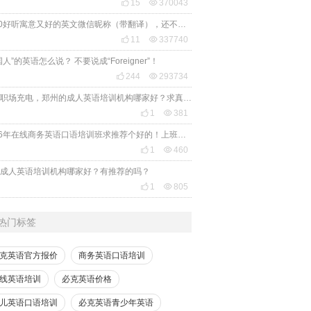

15

370043
2020好听寓意又好的英文微信昵称（带翻译），还不赶紧get起来！

11

337740
国人”的英语怎么说？ 不要说成“Foreigner”！

244

293734
想给职场充电，郑州的成人英语培训机构哪家好？求真实体验，广告勿扰，感谢！

1

381
2026年在线商务英语口语培训班求推荐个好的！上班族急需，哪家好？

1

460
成人英语培训机构哪家好？有推荐的吗？

1

805
热门标签
克英语官方报价
商务英语口语培训
线英语培训
必克英语价格
儿英语口语培训
必克英语青少年英语