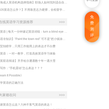
学习资源
【上海成人英语机构选择指南】职场人如何找到适合自己的英语课程？
【2026英语怎么学？】不用靠意志力硬撑，全程督学让学英语变成日常习惯
免
在线英语学习资源推荐
>>>
费
测
必克英语 | 每天一分钟速记英语词组：turn a blind eye 视而不见
评
​【英语冷知识】“Paint the town red” 可不是“把小镇涂成红色”
贸别瞎学，只用工作能用上的表达才不白费
英语：一对一教学，打造高效英语学习体验
英双语阅读】齐齐哈尔遭遇数十年一遇大雪
写作：“手机震动”怎么表达？？？
eam It Possible》
学英语的正确方法
大家都在问
>>>
谢英语怎么说？六种不客气英语的表达！