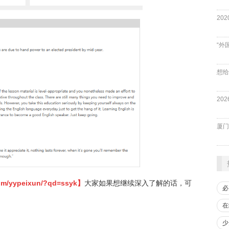
“外
厦门
com/yypeixun/?qd=ssyk
】
大家如果想继续深入了解的话，可
必
在
少