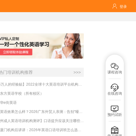

登录

热门培训机构推荐
>>>
课程咨询
【16万人的经验贴】2022全球十大英语培训平台机构榜单，一文告诉你

东方英语学校（所有校区）
在线咨询
华e街英语

必克英语效果怎么样？2026广东外贸人亲测：告别“哑巴英语”，这才是成年人最高效的自救指南！
预约试听
【杭州成人英语培训机构测评】口语提升应该关注哪些方面？

实测厦门机构后讲讲：2026年英语口语培训班怎么选？避坑指南与高效学习新范式