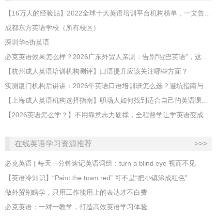
【16万人的经验贴】2022全球十大英语培训平台机构榜单，一文告诉你
成都东方英语学校（所有校区）
深圳华e街英语
必克英语效果怎么样？2026广东外贸人亲测：告别“哑巴英语”，这才是成年人最高效的自救指南！
【杭州成人英语培训机构测评】口语提升应该关注哪些方面？
实测厦门机构后讲讲：2026年英语口语培训班怎么选？避坑指南与高效学习新范式
【上海成人英语机构选择指南】职场人如何找到适合自己的英语课程？
【2026英语怎么学？】不用靠意志力硬撑，全程督学让学英语变成日常习惯
在线英语学习资源推荐
>>>
必克英语 | 每天一分钟速记英语词组：turn a blind eye 视而不见
​【英语冷知识】“Paint the town red” 可不是“把小镇涂成红色”
做外贸别瞎学，只用工作能用上的表达才不白费
必克英语：一对一教学，打造高效英语学习体验