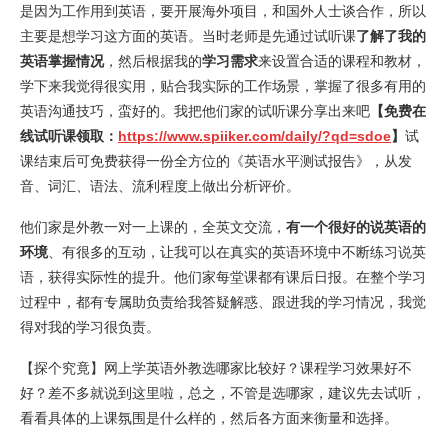
是因为工作用到英语，要开展海外项目，和国外人士谈合作，所以
主要是想学习这方面的英语。当时老师是先通过试听课
了解了我的
英语掌握情况
，然后根据我的
学习需求
来设置合适的课程和教材，
学下来我觉得很实用，贴合我实际的工作场景，掌握了很多有用的
英语沟通技巧，蛮好的。我把他们家的试听课分享出来吧
【免费在
线试听课领取：
https://www.spiiker.com/daily/?qd=sdoe
】
试
课结束后可免费获得一份全方位的《英语水平测试报告》，从发
音、词汇、语法、流利程度上做出分析评价。
他们家是外教一对一上课的，全英文交流，
有一个很好的说英语的
环境
、有很多的互动，让我可以在真实的英语环境中不断练习说英
语，获得实际性的提升。他们家每堂课都有课后日报。在整个学习
过程中，都有专属助负责给我答疑解惑、跟进我的学习情况，我觉
得对我的学习很负责。
【探个究竟】网上学英语外教选哪家比较好？课程学习效果好不
好？差不多就说到这里啦，总之，不管是选哪家，建议先去试听，
看看具体的上课氛围是什么样的，然后各方面来衡量和选择。