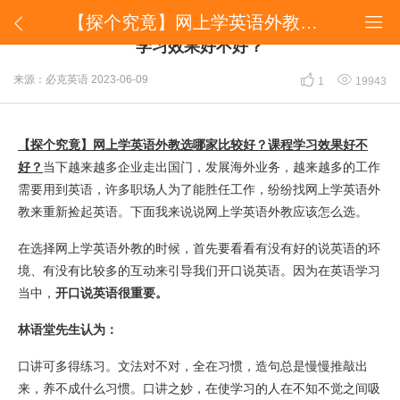
【探个究竟】网上学英语外教选哪家比较好？课程学习效果好不好？


【探个究竟】网上学英语外教选哪家比较好？课程
学习效果好不好？


来源：必克英语
2023-06-09
1
19943
【探个究竟】网上学英语外教选哪家比较好？课程学习效果好不
好？
当下越来越多企业走出国门，发展海外业务，越来越多的工作
需要用到英语，许多职场人为了能胜任工作，纷纷找网上学英语外
教来重新捡起英语。下面我来说说网上学英语外教应该怎么选。
在选择网上学英语外教的时候，首先要看看有没有好的说英语的环
境、有没有比较多的互动来引导我们开口说英语。因为在英语学习
当中，
开口说英语很重要。
林语堂先生认为：
口讲可多得练习。文法对不对，全在习惯，造句总是慢慢推敲出
来，养不成什么习惯。口讲之妙，在使学习的人在不知不觉之间吸