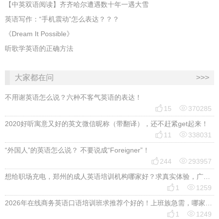
【中英双语阅读】齐齐哈尔遭遇数十年一遇大雪
英语写作：“手机震动”怎么表达？？？
《Dream It Possible》
听歌学英语的正确方法
大家都在问
>>>
不用谢英语怎么说？六种不客气英语的表达！


15
370285
2020好听寓意又好的英文微信昵称（带翻译），还不赶紧get起来！


11
338031
“外国人”的英语怎么说？ 不要说成“Foreigner”！


244
293957
想给职场充电，郑州的成人英语培训机构哪家好？求真实体验，广告勿扰，感谢！


1
1259
2026年在线商务英语口语培训班求推荐个好的！上班族急需，哪家好？


1
1249