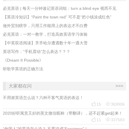
必克英语 | 每天一分钟速记英语词组：turn a blind eye 视而不见
​【英语冷知识】“Paint the town red” 可不是“把小镇涂成红色”
做外贸别瞎学，只用工作能用上的表达才不白费
必克英语：一对一教学，打造高效英语学习体验
【中英双语阅读】齐齐哈尔遭遇数十年一遇大雪
英语写作：“手机震动”怎么表达？？？
《Dream It Possible》
听歌学英语的正确方法
大家都在问
>>>
不用谢英语怎么说？六种不客气英语的表达！


15
369906
2020好听寓意又好的英文微信昵称（带翻译），还不赶紧get起来！


11
337583
“外国人”的英语怎么说？ 不要说成“Foreigner”！