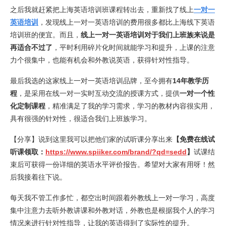
之后我就赶紧把上海英语培训班课程转出去，重新找了线上
一对一
英语培训
，发现线上一对一英语培训的费用很多都比上海线下英语
培训班的便宜。而且，
线上一对一英语培训对于我们上班族来说是
再适合不过了
，平时利用碎片化时间就能学习和提升，上课的注意
力个很集中，也能有机会和外教说英语，获得针对性指导。
最后我选的这家线上一对一英语培训品牌，至今拥有
14年教学历
程
，是采用在线一对一实时互动交流的授课方式，提供
一对一个性
化定制课程
，精准满足了我的学习需求，学习的教材内容很实用，
具有很强的针对性，很适合我们上班族学习。
【分享】说到这里我可以把他们家的试听课分享出来
【免费在线试
听课领取：
https://www.spiiker.com/brand/?qd=sedd
】
试课结
束后可获得一份详细的英语水平评价报告。希望对大家有用呀！然
后我接着往下说。
每天我不管工作多忙，都空出时间跟着外教线上一对一学习，高度
集中注意力去听外教讲课和外教对话，外教也是根据我个人的学习
情况来进行针对性指导，让我的英语得到了实际性的提升。