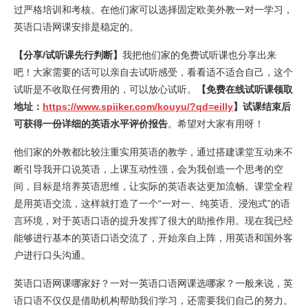
过严格培训和考核。在他们家可以选择固定欧美外教一对一学习，
英语口语网课安排是稳定的。
【分享/试听课先行判断】
我把他们家的免费试听课也分享出来
吧！大家需要的话可以亲自去试听感受，看看适不适合自己，这个
试听是不收取任何费用的，可以放心试听。
【免费在线试听课领取
地址：
https://www.spiiker.com/kouyu/?qd=eilly
】试课结束后
可获得一份详细的英语水平评价报告
。希望对大家有用呀！
他们家的外教都比较注重实用英语的教学，通过搭建课堂互动来不
断引导我开口说英语，上课互动性强，会为我创造一个思考的空
间，目标是培养英语思维，让实际的英语表达更加流畅。课堂全程
是用英语交流，这样就打造了一个“一对一、纯英语、浸泡式”的语
言环境，对于英语口语的提升发挥了很大的助推作用。现在我已经
能够进行基本的英语口语交流了，开始亲自上阵，用英语和国外客
户进行口头沟通。
英语口语网课哪家好？一对一英语口语网课选哪家？一般来说，英
语口语不仅仅是借助机构帮助我们学习，还需要我们自己的努力。