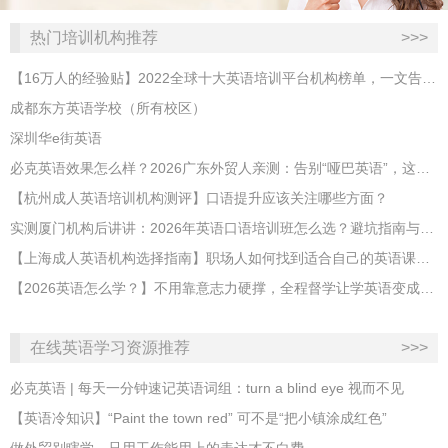
热门培训机构推荐
>>>
【16万人的经验贴】2022全球十大英语培训平台机构榜单，一文告诉你
成都东方英语学校（所有校区）
深圳华e街英语
必克英语效果怎么样？2026广东外贸人亲测：告别“哑巴英语”，这才是成年人最高效的自救指南！
【杭州成人英语培训机构测评】口语提升应该关注哪些方面？
实测厦门机构后讲讲：2026年英语口语培训班怎么选？避坑指南与高效学习新范式
【上海成人英语机构选择指南】职场人如何找到适合自己的英语课程？
【2026英语怎么学？】不用靠意志力硬撑，全程督学让学英语变成日常习惯
在线英语学习资源推荐
>>>
必克英语 | 每天一分钟速记英语词组：turn a blind eye 视而不见
​【英语冷知识】“Paint the town red” 可不是“把小镇涂成红色”