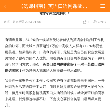
【选课指南】英语口语网课哪家好？一对一英语口语网课选哪家？


【选课指南】英语口语网课哪家好？一对一英语口
语网课选哪家？


来源：必克英语
2023-01-06
1
26389
有调查显示，84.2%的一线城市受访者就认为英语会影响到工作机
会的好坏，而大城市月薪超过1万的中高收入人群有77.5%都要使
用英语。如果能练就一口流利的英语，无疑是为自己的职业发展道
路增添了强有力的个人优势。现在的英语口语网课也成为了一钟很
流行的学习方式，那么，
英语口语网课哪家好？一对一英语口语网
课选哪家？
作为过来人我来给大家提供一些思路吧。
我是在一家财务公司工作，公司客户有很多都是来自于国外。一开
始因为自己英语口语不太好，所以只能是跟客户进行英文邮件的沟
通，但是有时候紧急情况需要口头沟通的时候，就让英语好的同事
来处理。我觉得这样很不好，下定决心要找合英语口语网课来提
升。