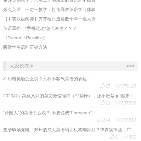
做外贸别瞎学，只用工作能用上的表达才不白费
必克英语：一对一教学，打造高效英语学习体验
【中英双语阅读】齐齐哈尔遭遇数十年一遇大雪
英语写作：“手机震动”怎么表达？？？
《Dream It Possible》
听歌学英语的正确方法
大家都在问
>>>
不用谢英语怎么说？六种不客气英语的表达！


15
370129
2020好听寓意又好的英文微信昵称（带翻译），还不赶紧get起来！


11
337839
“外国人”的英语怎么说？ 不要说成“Foreigner”！


244
293816
想给职场充电，郑州的成人英语培训机构哪家好？求真实体验，广告勿扰，感谢！


1
820