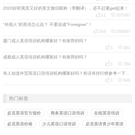
2020好听寓意又好的英文微信昵称（带翻译），还不赶紧get起来！


11
337587
“外国人”的英语怎么说？ 不要说成“Foreigner”！


244
293607
厦门成人英语培训机构哪家好？有推荐的吗？


1
301
成都成人英语培训机构哪家好？有推荐的吗？


1
784
有人知道外贸英语口语培训机构哪家好吗？有没有排行榜参考一下？最好说下费用


1
946
热门标签
必克英语官方报价
商务英语口语培训
在线英语培训
必克英语价格
少儿英语口语培训
必克英语青少年英语