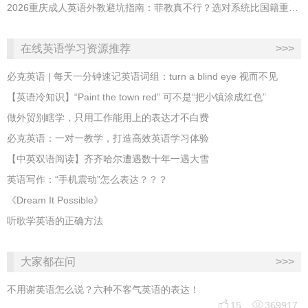
2026重庆成人英语外教避坑指南：菲教真不行？选对系统比国籍重要100倍！
在线英语学习资源推荐
>>>
必克英语 | 每天一分钟速记英语词组：turn a blind eye 视而不见
​【英语冷知识】“Paint the town red” 可不是“把小镇涂成红色”
做外贸别瞎学，只用工作能用上的表达才不白费
必克英语：一对一教学，打造高效英语学习体验
【中英双语阅读】齐齐哈尔遭遇数十年一遇大雪
英语写作：“手机震动”怎么表达？？？
《Dream It Possible》
听歌学英语的正确方法
大家都在问
>>>
不用谢英语怎么说？六种不客气英语的表达！


15
369917