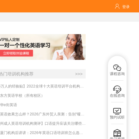

登录

热门培训机构推荐
>>>
课程咨询
【16万人的经验贴】2022全球十大英语培训平台机构榜单，一文告诉你

东方英语学校（所有校区）
在线咨询
华e街英语

必克英语效果怎么样？2026广东外贸人亲测：告别“哑巴英语”，这才是成年人最高效的自救指南！
预约试听
【杭州成人英语培训机构测评】口语提升应该关注哪些方面？

实测厦门机构后讲讲：2026年英语口语培训班怎么选？避坑指南与高效学习新范式