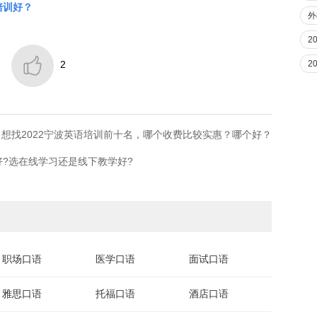
培训好？
外
2

2
2
​想找2022宁波英语培训前十名，哪个收费比较实惠？哪个好？
?选在线学习还是线下教学好?
职场口语
医学口语
面试口语
雅思口语
托福口语
酒店口语