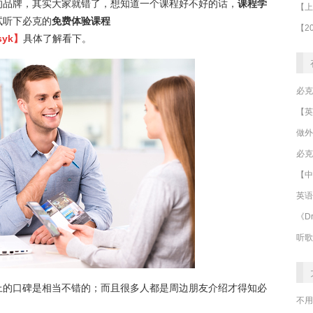
的品牌，其实大家就错了，想知道一个课程好不好的话，
课程学
试听下必克的
免费体验课程
syk
】
具体了解看下。
做外
必克
【中
英语
《Dr
听歌
上的口碑是相当不错的；而且很多人都是周边朋友介绍才得知必
不用