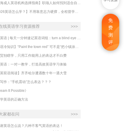
学习资源
【上海成人英语机构选择指南】职场人如何找到适合自己的英语课程？
【2026英语怎么学？】不用靠意志力硬撑，全程督学让学英语变成日常习惯
免
在线英语学习资源推荐
>>>
费
测
必克英语 | 每天一分钟速记英语词组：turn a blind eye 视而不见
评
​【英语冷知识】“Paint the town red” 可不是“把小镇涂成红色”
贸别瞎学，只用工作能用上的表达才不白费
英语：一对一教学，打造高效英语学习体验
英双语阅读】齐齐哈尔遭遇数十年一遇大雪
写作：“手机震动”怎么表达？？？
eam It Possible》
学英语的正确方法
大家都在问
>>>
谢英语怎么说？六种不客气英语的表达！