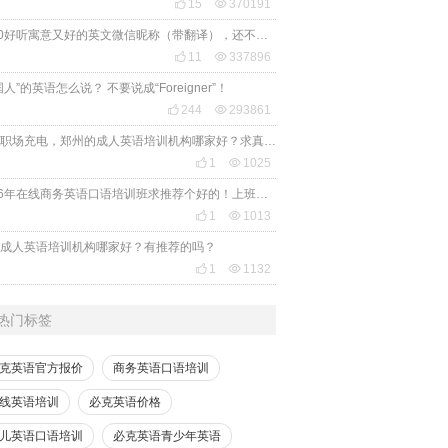

15

370191
2020好听寓意又好的英文微信昵称（带翻译），还不赶紧get起来！

11

337896
国人”的英语怎么说？ 不要说成“Foreigner”！

244

293861
想给职场充电，郑州的成人英语培训机构哪家好？求真实体验，广告勿扰，感谢！

1

1025
2026年在线商务英语口语培训班求推荐个好的！上班族急需，哪家好？

1

1013
成人英语培训机构哪家好？有推荐的吗？

1

1132
热门标签
克英语官方报价
商务英语口语培训
线英语培训
必克英语价格
儿英语口语培训
必克英语青少年英语