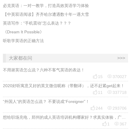
必克英语：一对一教学，打造高效英语学习体验
【中英双语阅读】齐齐哈尔遭遇数十年一遇大雪
英语写作：“手机震动”怎么表达？？？
《Dream It Possible》
听歌学英语的正确方法
大家都在问
>>>
不用谢英语怎么说？六种不客气英语的表达！


15
370027
2020好听寓意又好的英文微信昵称（带翻译），还不赶紧get起来！


11
337718
“外国人”的英语怎么说？ 不要说成“Foreigner”！


244
293706
想给职场充电，郑州的成人英语培训机构哪家好？求真实体验，广告勿扰，感谢！


1
367