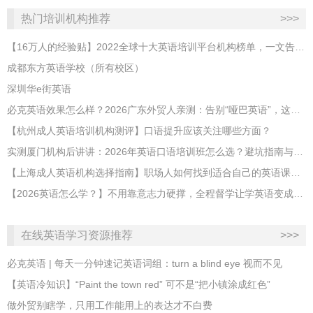
热门培训机构推荐
>>>
【16万人的经验贴】2022全球十大英语培训平台机构榜单，一文告诉你
成都东方英语学校（所有校区）
深圳华e街英语
必克英语效果怎么样？2026广东外贸人亲测：告别“哑巴英语”，这才是成年人最高效的自救指南！
【杭州成人英语培训机构测评】口语提升应该关注哪些方面？
实测厦门机构后讲讲：2026年英语口语培训班怎么选？避坑指南与高效学习新范式
【上海成人英语机构选择指南】职场人如何找到适合自己的英语课程？
【2026英语怎么学？】不用靠意志力硬撑，全程督学让学英语变成日常习惯
在线英语学习资源推荐
>>>
必克英语 | 每天一分钟速记英语词组：turn a blind eye 视而不见
​【英语冷知识】“Paint the town red” 可不是“把小镇涂成红色”
做外贸别瞎学，只用工作能用上的表达才不白费