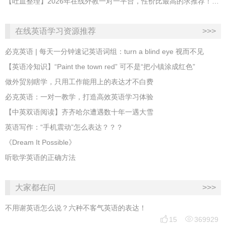
【吐血整理】2026年在线外教一对一平台，性价比最高的求推荐！哪家效果好？
在线英语学习资源推荐
>>>
必克英语 | 每天一分钟速记英语词组：turn a blind eye 视而不见
​【英语冷知识】“Paint the town red” 可不是“把小镇涂成红色”
做外贸别瞎学，只用工作能用上的表达才不白费
必克英语：一对一教学，打造高效英语学习体验
【中英双语阅读】齐齐哈尔遭遇数十年一遇大雪
英语写作：“手机震动”怎么表达？？？
《Dream It Possible》
听歌学英语的正确方法
大家都在问
>>>
不用谢英语怎么说？六种不客气英语的表达！


15
369929