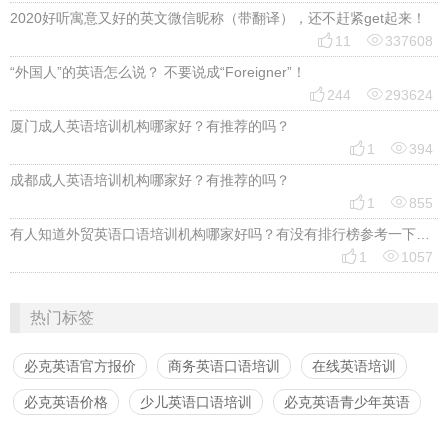
2020好听寓意又好的英文微信昵称（带翻译），还不赶紧get起来！


11
337608
“外国人”的英语怎么说？ 不要说成“Foreigner”！


244
293624
厦门成人英语培训机构哪家好？有推荐的吗？


1
394
成都成人英语培训机构哪家好？有推荐的吗？


1
855
有人知道外贸英语口语培训机构哪家好吗？有没有排行榜参考一下？最好说下费用


1
1057
热门标签
必克英语官方报价
商务英语口语培训
在线英语培训
必克英语价格
少儿英语口语培训
必克英语青少年英语