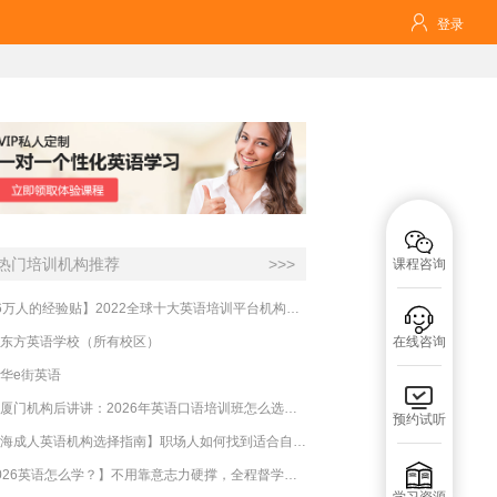

登录

热门培训机构推荐
>>>
课程咨询
【16万人的经验贴】2022全球十大英语培训平台机构榜单，一文告诉你

东方英语学校（所有校区）
在线咨询
华e街英语

实测厦门机构后讲讲：2026年英语口语培训班怎么选？避坑指南与高效学习新范式
预约试听
【上海成人英语机构选择指南】职场人如何找到适合自己的英语课程？

【2026英语怎么学？】不用靠意志力硬撑，全程督学让学英语变成日常习惯