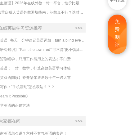
学习资源
【吐血整理】2026年在线外教一对一平台，性价比最高的求推荐！哪家效果好？
2026重庆成人英语外教避坑指南：菲教真不行？选对系统比国籍重要100倍！
免
在线英语学习资源推荐
>>>
费
测
必克英语 | 每天一分钟速记英语词组：turn a blind eye 视而不见
评
​【英语冷知识】“Paint the town red” 可不是“把小镇涂成红色”
贸别瞎学，只用工作能用上的表达才不白费
英语：一对一教学，打造高效英语学习体验
英双语阅读】齐齐哈尔遭遇数十年一遇大雪
写作：“手机震动”怎么表达？？？
eam It Possible》
学英语的正确方法
大家都在问
>>>
谢英语怎么说？六种不客气英语的表达！