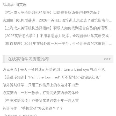
深圳华e街英语
【杭州成人英语培训机构测评】口语提升应该关注哪些方面？
实测厦门机构后讲讲：2026年英语口语培训班怎么选？避坑指南与高效学习新范式
【上海成人英语机构选择指南】职场人如何找到适合自己的英语课程？
【2026英语怎么学？】不用靠意志力硬撑，全程督学让学英语变成日常习惯
【吐血整理】2026年在线外教一对一平台，性价比最高的求推荐！哪家效果好？
在线英语学习资源推荐
>>>
必克英语 | 每天一分钟速记英语词组：turn a blind eye 视而不见
​【英语冷知识】“Paint the town red” 可不是“把小镇涂成红色”
做外贸别瞎学，只用工作能用上的表达才不白费
必克英语：一对一教学，打造高效英语学习体验
【中英双语阅读】齐齐哈尔遭遇数十年一遇大雪
英语写作：“手机震动”怎么表达？？？