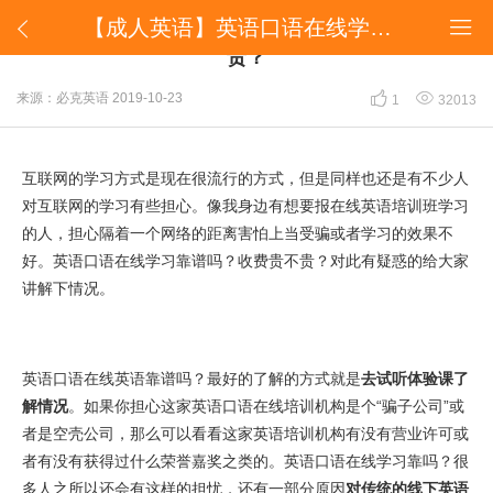
【成人英语】英语口语在线学习靠谱吗？收费贵不贵？


【成人英语】英语口语在线学习靠谱吗？收费贵不
贵？


来源：必克英语
2019-10-23
1
32013
互联网的学习方式是现在很流行的方式，但是同样也还是有不少人
对互联网的学习有些担心。像我身边有想要报在线英语培训班学习
的人，担心隔着一个网络的距离害怕上当受骗或者学习的效果不
好。英语口语在线学习靠谱吗？收费贵不贵？对此有疑惑的给大家
讲解下情况。
英语口语在线英语靠谱吗？最好的了解的方式就是
去试听体验课了
解情况
。如果你担心这家英语口语在线培训机构是个“骗子公司”或
者是空壳公司，那么可以看看这家英语培训机构有没有营业许可或
者有没有获得过什么荣誉嘉奖之类的。英语口语在线学习靠吗？很
多人之所以还会有这样的担忧，还有一部分原因
对传统的线下英语