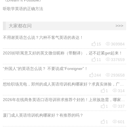
《Dream It Possible》
听歌学英语的正确方法
大家都在问
>>>
不用谢英语怎么说？六种不客气英语的表达！


15
369984
2020好听寓意又好的英文微信昵称（带翻译），还不赶紧get起来！


11
337659
“外国人”的英语怎么说？ 不要说成“Foreigner”！


244
293658
想给职场充电，郑州的成人英语培训机构哪家好？求真实体验，广告勿扰，感谢！


1
314
2026年在线商务英语口语培训班求推荐个好的！上班族急需，哪家好？


1
337
厦门成人英语培训机构哪家好？有推荐的吗？


1
601