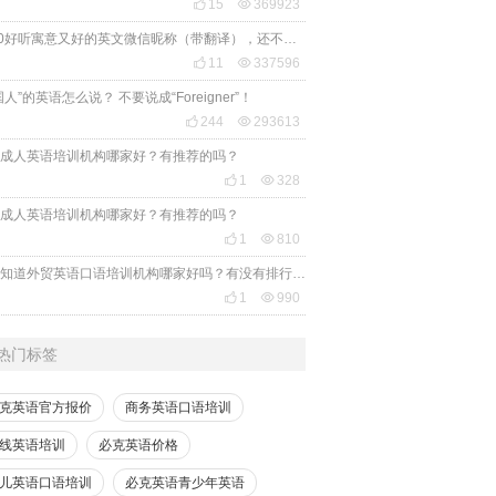

15

369923
2020好听寓意又好的英文微信昵称（带翻译），还不赶紧get起来！

11

337596
国人”的英语怎么说？ 不要说成“Foreigner”！

244

293613
成人英语培训机构哪家好？有推荐的吗？

1

328
成人英语培训机构哪家好？有推荐的吗？

1

810
有人知道外贸英语口语培训机构哪家好吗？有没有排行榜参考一下？最好说下费用

1

990
热门标签
克英语官方报价
商务英语口语培训
线英语培训
必克英语价格
儿英语口语培训
必克英语青少年英语