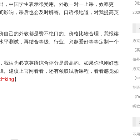
出，中国学生表示很受用。外教一对一上课，效率更
间影响，课后也会及时解答。口语很地道，对我提高英
价自己的外教都是赞不绝口的。价格比较合理，我报读
水平测试，再结合等级、行业、兴趣爱好等等定制一个
做外
，我认为
必克英语
综合评分是最高的。如果你也刚好想
必克
择。建议上官网看看，还有领取试听课程，看看感觉如
【中
qd=king
】
英语
《Dr
听歌
不用