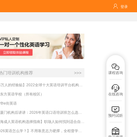

登录

热门培训机构推荐
>>>
课程咨询
【16万人的经验贴】2022全球十大英语培训平台机构榜单，一文告诉你

东方英语学校（所有校区）
在线咨询
华e街英语

实测厦门机构后讲讲：2026年英语口语培训班怎么选？避坑指南与高效学习新范式
预约试听
【上海成人英语机构选择指南】职场人如何找到适合自己的英语课程？

【2026英语怎么学？】不用靠意志力硬撑，全程督学让学英语变成日常习惯