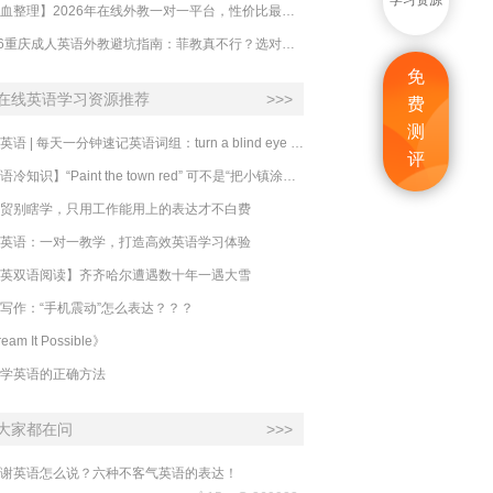
学习资源
【吐血整理】2026年在线外教一对一平台，性价比最高的求推荐！哪家效果好？
2026重庆成人英语外教避坑指南：菲教真不行？选对系统比国籍重要100倍！
免
在线英语学习资源推荐
>>>
费
测
必克英语 | 每天一分钟速记英语词组：turn a blind eye 视而不见
评
​【英语冷知识】“Paint the town red” 可不是“把小镇涂成红色”
贸别瞎学，只用工作能用上的表达才不白费
英语：一对一教学，打造高效英语学习体验
英双语阅读】齐齐哈尔遭遇数十年一遇大雪
写作：“手机震动”怎么表达？？？
eam It Possible》
学英语的正确方法
大家都在问
>>>
谢英语怎么说？六种不客气英语的表达！