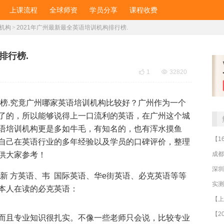
上课流程
全球师资
学员分享
课程收费
机构
>
2021年广州最新最全英语培训机构排行榜.
排行榜.

1

32820
榜.究竟广州哪家
英语培训
机构比较好？广州作为一个
了的，所以能够说得上一口流利的英语，在广州这个城
语培训机构更是多如牛毛，有知名的，也有浑水摸鱼
自己在英语行业的多年经验以及学员的口碑评价，整理
成都
供大家参考！
深圳
、新 方英语、韦 国际英语、华e街英语、必克英语等等
本人在读的必克英语：
而且专业知识很扎实。不像一些老师只会说，比较专业