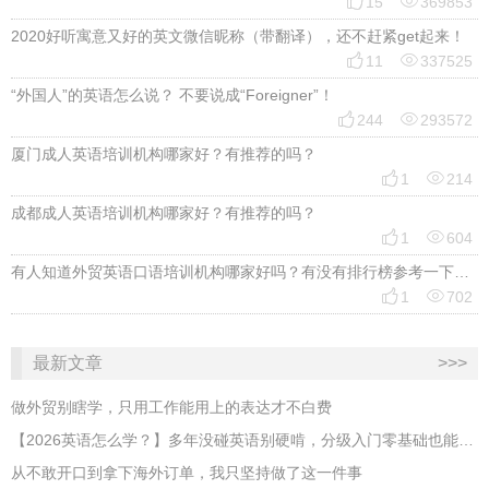


15
369853
2020好听寓意又好的英文微信昵称（带翻译），还不赶紧get起来！


11
337525
“外国人”的英语怎么说？ 不要说成“Foreigner”！


244
293572
厦门成人英语培训机构哪家好？有推荐的吗？


1
214
成都成人英语培训机构哪家好？有推荐的吗？


1
604
有人知道外贸英语口语培训机构哪家好吗？有没有排行榜参考一下？最好说下费用


1
702
最新文章
>>>
做外贸别瞎学，只用工作能用上的表达才不白费
【2026英语怎么学？】多年没碰英语别硬啃，分级入门零基础也能跟上
从不敢开口到拿下海外订单，我只坚持做了这一件事