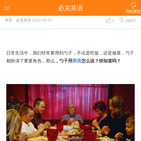

必克英语
勺子用英语怎么说？你知道吗？

我的课室


来源：必克英语
2022-03-17
2
39687
日常生活中，我们经常要用到勺子，不论是吃饭，还是做菜，勺子
都扮演了重要角色，那么
，勺子用
英语
怎么说？你知道吗？