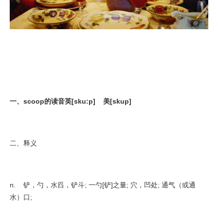
一、scoop的读音英[sku:p] 美[skup]
二、释义
n. 铲，勺，水舀，铲斗; 一勺[铲]之量; 穴，凹处; 通气（或通
水）口;