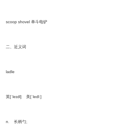
scoop shovel 单斗电铲
二、近义词
ladle
英[ˈleɪdl] 美[ˈledl:]
n. 长柄勺;