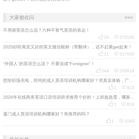
大家都在问
>>>
不用谢英语怎么说？六种不客气英语的表达！


15
370130
2020好听寓意又好的英文微信昵称（带翻译），还不赶紧get起来！


11
337840
“外国人”的英语怎么说？ 不要说成“Foreigner”！


244
293816
想给职场充电，郑州的成人英语培训机构哪家好？求真实体验，广告勿扰，感谢！


1
823
2026年在线商务英语口语培训班求推荐个好的！上班族急需，哪家好？


1
816
厦门成人英语培训机构哪家好？有推荐的吗？


1
1043