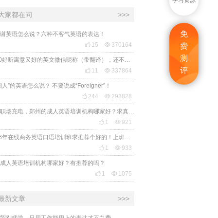
学习资源
大家都在问
>>>
免
谢英语怎么说？六种不客气英语的表达！

15

370164
费
测
2020好听寓意又好的英文微信昵称（带翻译），还不赶紧get起来！
评

11

337864
国人”的英语怎么说？ 不要说成“Foreigner”！

244

293828
想给职场充电，郑州的成人英语培训机构哪家好？求真实体验，广告勿扰，感谢！

1

921
2026年在线商务英语口语培训班求推荐个好的！上班族急需，哪家好？

1

933
成人英语培训机构哪家好？有推荐的吗？

1

1075
最新文章
>>>
贸别瞎学，只用工作能用上的表达才不白费