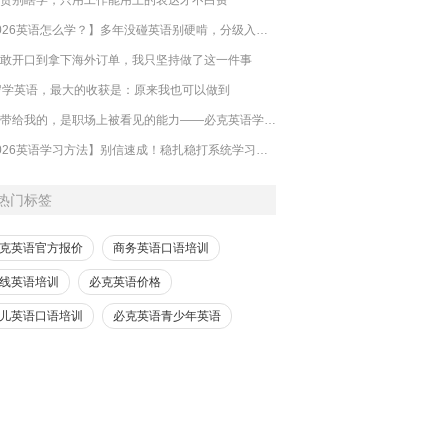
【2026英语怎么学？】多年没碰英语别硬啃，分级入门零基础也能跟上
敢开口到拿下海外订单，我只坚持做了这一件事
岁学英语，最大的收获是：原来我也可以做到
英语带给我的，是职场上被看见的能力——必克英语学员真实反馈
【2026英语学习方法】别信速成！稳扎稳打系统学习，才是哑巴英语解药
热门标签
克英语官方报价
商务英语口语培训
线英语培训
必克英语价格
儿英语口语培训
必克英语青少年英语