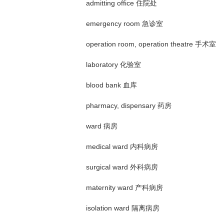
admitting office 住院处
emergency room 急诊室
operation room, operation theatre 手术室
laboratory 化验室
blood bank 血库
pharmacy, dispensary 药房
ward 病房
medical ward 内科病房
surgical ward 外科病房
maternity ward 产科病房
isolation ward 隔离病房