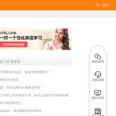

登录

热门文章推荐
课程咨询
油”用英语怎么说，“加油”的各种英文！

用英语打电话
在线咨询
篇：非常实用的点餐英语对话！

英语口语早上好问候语大全，有什么好的早安问候语推荐？
预约试听
贺卡格式和范文

good外，表示很好的英语单词