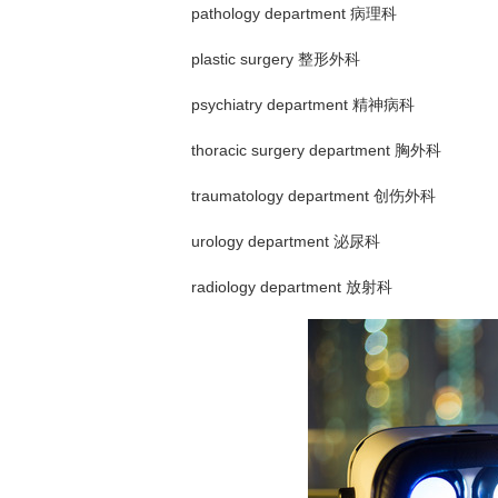
pathology department 病理科
plastic surgery 整形外科
psychiatry department 精神病科
thoracic surgery department 胸外科
traumatology department 创伤外科
urology department 泌尿科
radiology department 放射科