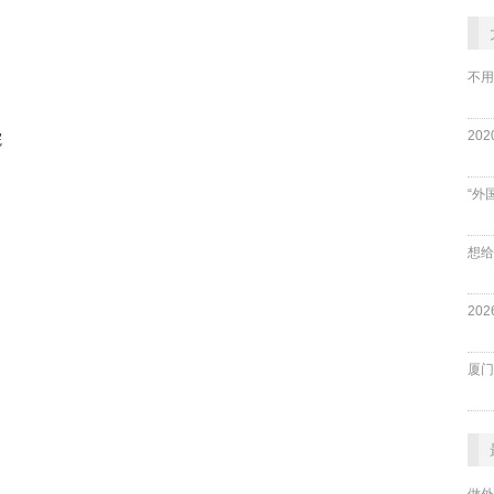
不用
院
“外
厦门
做外