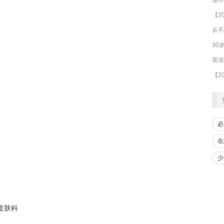
从不
30
必
在
少
t 皮肤科