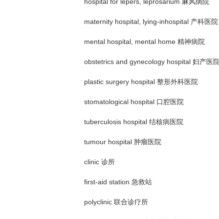
hospital for lepers, leprosarium 麻风病院
maternity hospital, lying-inhospital 产科医院
mental hospital, mental home 精神病院
obstetrics and gynecology hospital 妇产医
plastic surgery hospital 整形外科医院
stomatological hospital 口腔医院
tuberculosis hospital 结核病医院
tumour hospital 肿瘤医院
clinic 诊所
first-aid station 急救站
polyclinic 联合诊疗所