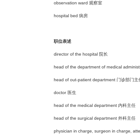
observation ward 观察室
hospital bed 病房
职位表述
director of the hospital 院长
head of the department of medical admi
head of out-patient department 门诊部门
doctor 医生
head of the medical department 内科主任
head of the surgical department 外科主任
physician in charge, surgeon in charge, a