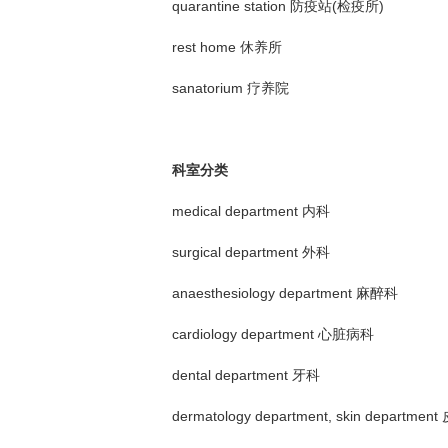
quarantine station 防疫站(检疫所)
rest home 休养所
sanatorium 疗养院
科室分类
medical department 内科
surgical department 外科
anaesthesiology department 麻醉科
cardiology department 心脏病科
dental department 牙科
dermatology department, skin departmen