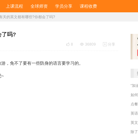
上课流程
全球师资
学员分享
课程收费
有关的英文都有哪些?你都会了吗?
会了吗?

8

36809

分享
旅游，免不了要有一些防身的语言要学习的。
~
“加
如何
点餐
英文
除了