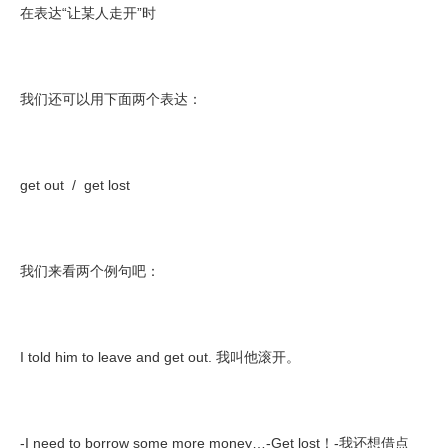
在表达“让某人走开”时
我们还可以用下面两个表达：
get out / get lost
我们来看两个例句吧：
I told him to leave and get out. 我叫他滚开。
-I need to borrow some more money…-Get lost！-我还想借点