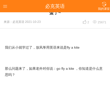

必克英语
“Go fly a kite”也是放风筝的英文吗?不,说错你就完

我的课室
蛋了~


来源：必克英语
2021-10-23
2
25671
我们从小就学过了，放风筝用英语来说是fly a kite
那么问题来了，如果老外对你说：go fly a kite ，你知道是什么意
思吗？