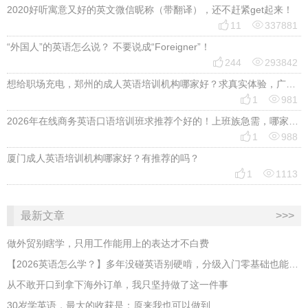
2020好听寓意又好的英文微信昵称（带翻译），还不赶紧get起来！


11
337881
“外国人”的英语怎么说？ 不要说成“Foreigner”！


244
293842
想给职场充电，郑州的成人英语培训机构哪家好？求真实体验，广告勿扰，感谢！


1
981
2026年在线商务英语口语培训班求推荐个好的！上班族急需，哪家好？


1
988
厦门成人英语培训机构哪家好？有推荐的吗？


1
1113
最新文章
>>>
做外贸别瞎学，只用工作能用上的表达才不白费
【2026英语怎么学？】多年没碰英语别硬啃，分级入门零基础也能跟上
从不敢开口到拿下海外订单，我只坚持做了这一件事
30岁学英语，最大的收获是：原来我也可以做到