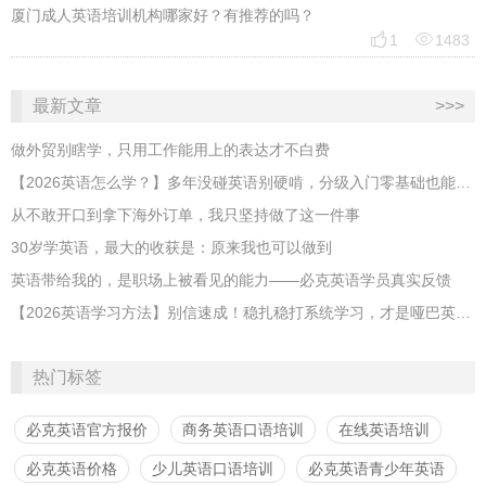
厦门成人英语培训机构哪家好？有推荐的吗？


1
1483
最新文章
>>>
做外贸别瞎学，只用工作能用上的表达才不白费
【2026英语怎么学？】多年没碰英语别硬啃，分级入门零基础也能跟上
从不敢开口到拿下海外订单，我只坚持做了这一件事
30岁学英语，最大的收获是：原来我也可以做到
英语带给我的，是职场上被看见的能力——必克英语学员真实反馈
【2026英语学习方法】别信速成！稳扎稳打系统学习，才是哑巴英语解药
热门标签
必克英语官方报价
商务英语口语培训
在线英语培训
必克英语价格
少儿英语口语培训
必克英语青少年英语