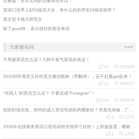
点餐篇：非常实用的点餐英语对话！
英语口语早上好问候语大全，有什么好的早安问候语推荐？
英文贺卡格式和范文
除了good外，表示很好的英语单词
大家都在问
>>>
不用谢英语怎么说？六种不客气英语的表达！


15
370289
2020好听寓意又好的英文微信昵称（带翻译），还不赶紧get起来！


11
338037
“外国人”的英语怎么说？ 不要说成“Foreigner”！


244
293959
想给职场充电，郑州的成人英语培训机构哪家好？求真实体验，广告勿扰，感谢！


1
1270
2026年在线商务英语口语培训班求推荐个好的！上班族急需，哪家好？


1
1258