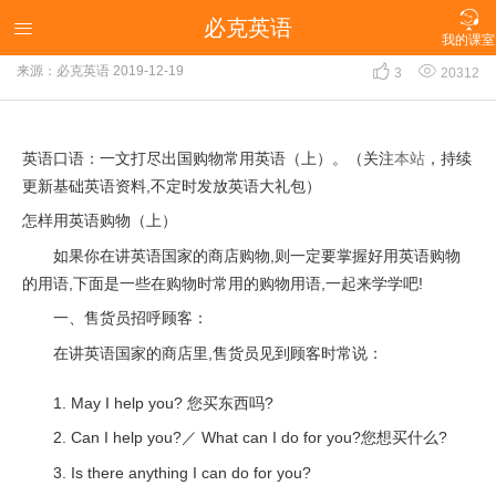

必克英语
英语口语：一文打尽出国购物常用英语（上）

我的课室


来源：必克英语
2019-12-19
3
20312
英语口语：一文打尽出国购物常用英语（上）。（关注
本站
，持续
更新基础英语资料,不定时发放英语大礼包）
怎样用英语购物（上）
如果你在讲英语国家的商店购物,则一定要掌握好用英语购物
的用语,下面是一些在购物时常用的购物用语,一起来学学吧!
一、售货员招呼顾客：
在讲英语国家的商店里,售货员见到顾客时常说：
1. May I help you? 您买东西吗?
2. Can I help you?／ What can I do for you?您想买什么?
3. Is there anything I can do for you?