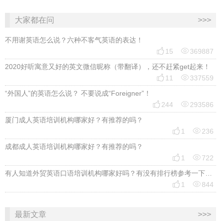
大家都在问
>>>
不用谢英语怎么说？六种不客气英语的表达！


15
369887
2020好听寓意又好的英文微信昵称（带翻译），还不赶紧get起来！


11
337559
“外国人”的英语怎么说？ 不要说成“Foreigner”！


244
293586
厦门成人英语培训机构哪家好？有推荐的吗？


1
236
成都成人英语培训机构哪家好？有推荐的吗？


1
722
有人知道外贸英语口语培训机构哪家好吗？有没有排行榜参考一下？最好说下费用


1
844
最新文章
>>>