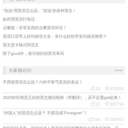
“加油”用英语怎么说，“加油”的各种英文！
如何用英语打电话
点餐篇：非常实用的点餐英语对话！
英语口语早上好问候语大全，有什么好的早安问候语推荐？
英文贺卡格式和范文
除了good外，表示很好的英语单词
大家都在问
>>>
不用谢英语怎么说？六种不客气英语的表达！


15
370024
2020好听寓意又好的英文微信昵称（带翻译），还不赶紧get起来！


11
337714
“外国人”的英语怎么说？ 不要说成“Foreigner”！


244
293702