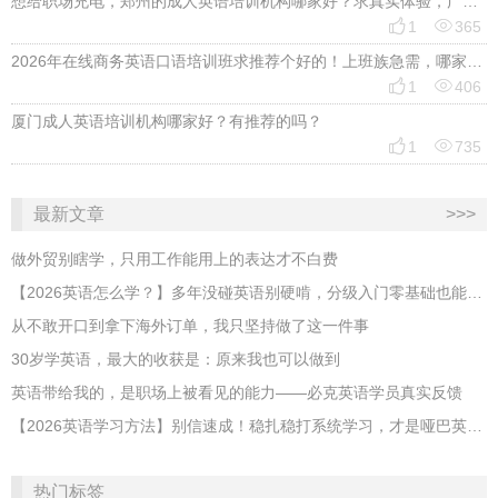
想给职场充电，郑州的成人英语培训机构哪家好？求真实体验，广告勿扰，感谢！


1
365
2026年在线商务英语口语培训班求推荐个好的！上班族急需，哪家好？


1
406
厦门成人英语培训机构哪家好？有推荐的吗？


1
735
最新文章
>>>
做外贸别瞎学，只用工作能用上的表达才不白费
【2026英语怎么学？】多年没碰英语别硬啃，分级入门零基础也能跟上
从不敢开口到拿下海外订单，我只坚持做了这一件事
30岁学英语，最大的收获是：原来我也可以做到
英语带给我的，是职场上被看见的能力——必克英语学员真实反馈
【2026英语学习方法】别信速成！稳扎稳打系统学习，才是哑巴英语解药
热门标签