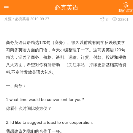

必克英语
商务英语口语精选120句（商务）

我的课室


来源：必克英语
2019-09-27
3
22801
商务英语口语精选120句（商务）。很久以前就有同学反映说要学
习商务英语方面的口语，今天小编整理了一下。这商务英语120句
精选，涵盖了商务、价格、谈判、运输、订货、付款、投诉和税收
八大方面，希望对你有所帮助！（关注
本站
，持续更新基础英语资
料,不定时发放英语大礼包）
一、商务：
1.what time would be convenient for you?
你看什么时间比较方便？
2.I'd like to suggest a toast to our cooperation.
我想建议为我们的合作干一杯。