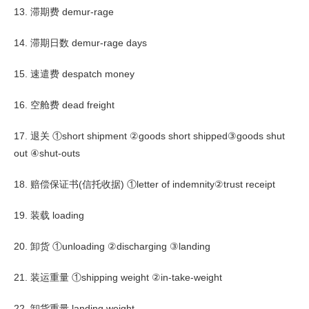
13. 滞期费 demur-rage
14. 滞期日数 demur-rage days
15. 速遣费 despatch money
16. 空舱费 dead freight
17. 退关 ①short shipment ②goods short shipped③goods shut
out ④shut-outs
18. 赔偿保证书(信托收据) ①letter of indemnity②trust receipt
19. 装载 loading
20. 卸货 ①unloading ②discharging ③landing
21. 装运重量 ①shipping weight ②in-take-weight
22. 卸货重量 landing weight