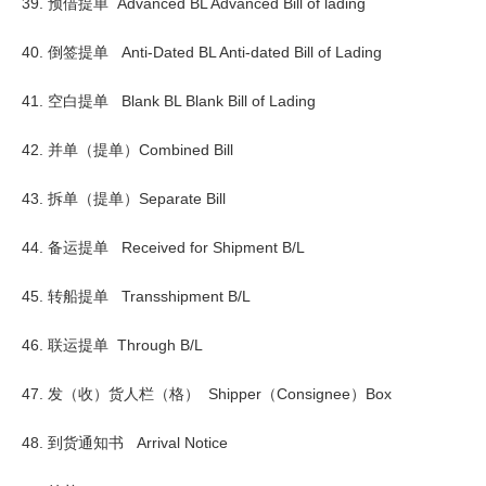
39. 预借提单 Advanced BL Advanced Bill of lading
40. 倒签提单 Anti-Dated BL Anti-dated Bill of Lading
41. 空白提单 Blank BL Blank Bill of Lading
42. 并单（提单）Combined Bill
43. 拆单（提单）Separate Bill
44. 备运提单 Received for Shipment B/L
45. 转船提单 Transshipment B/L
46. 联运提单 Through B/L
47. 发（收）货人栏（格） Shipper（Consignee）Box
48. 到货通知书 Arrival Notice