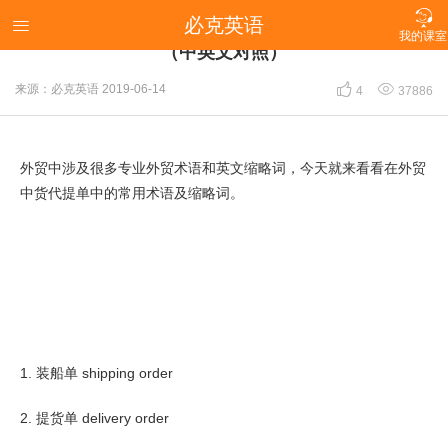

必克英语
【外贸英语】外贸中货代提单常用术语及缩略词

我的课室
（中英文对照）


来源：必克英语
2019-06-14
4
37886
外贸中涉及很多专业外贸术语和英文缩略词，今天就来看看在外贸
中货代提单中的常用术语及缩略词。
1. 装船单 shipping order
2. 提货单 delivery order