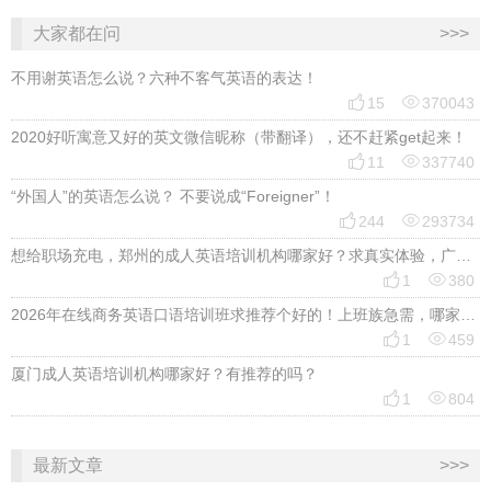
大家都在问
>>>
不用谢英语怎么说？六种不客气英语的表达！


15
370043
2020好听寓意又好的英文微信昵称（带翻译），还不赶紧get起来！


11
337740
“外国人”的英语怎么说？ 不要说成“Foreigner”！


244
293734
想给职场充电，郑州的成人英语培训机构哪家好？求真实体验，广告勿扰，感谢！


1
380
2026年在线商务英语口语培训班求推荐个好的！上班族急需，哪家好？


1
459
厦门成人英语培训机构哪家好？有推荐的吗？


1
804
最新文章
>>>