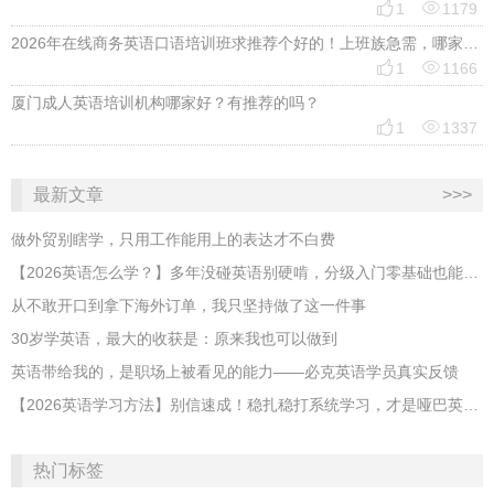


1
1179
2026年在线商务英语口语培训班求推荐个好的！上班族急需，哪家好？


1
1166
厦门成人英语培训机构哪家好？有推荐的吗？


1
1337
最新文章
>>>
做外贸别瞎学，只用工作能用上的表达才不白费
【2026英语怎么学？】多年没碰英语别硬啃，分级入门零基础也能跟上
从不敢开口到拿下海外订单，我只坚持做了这一件事
30岁学英语，最大的收获是：原来我也可以做到
英语带给我的，是职场上被看见的能力——必克英语学员真实反馈
【2026英语学习方法】别信速成！稳扎稳打系统学习，才是哑巴英语解药
热门标签