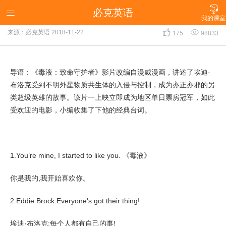

必克英语
《毒液：致命守护者》双语经典台词

我的课室


来源：必克英语
2018-11-22
175
98833
导语：《毒液：致命守护者》
影片改编自漫威漫画，讲述了埃迪·
布洛克受到不明外星物质共生体的入侵与控制，成为亦正亦邪的另
类超级英雄的故事。该片一上映立即成为地区单日票房冠军，如此
受欢迎的电影，小编收集了下他的经典台词。
1.You’re mine, I started to like you. 《毒液》
你是我的,我开始喜欢你。
2.Eddie Brock:Everyone's got their thing!
埃迪·布洛克:每个人都有自己的事!