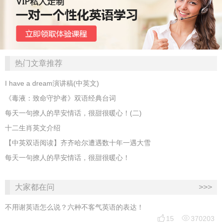
热门文章推荐
I have a dream演讲稿(中英文)
《毒液：致命守护者》双语经典台词
每天一句撩人的早安情话，很甜很暖心！(二)
十二生肖英文介绍
【中英双语阅读】齐齐哈尔遭遇数十年一遇大雪
每天一句撩人的早安情话，很甜很暖心！
大家都在问
>>>
不用谢英语怎么说？六种不客气英语的表达！


15
370203