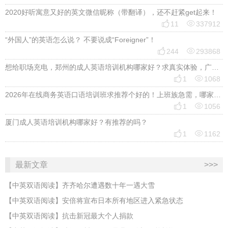
2020好听寓意又好的英文微信昵称（带翻译），还不赶紧get起来！


11
337912
“外国人”的英语怎么说？ 不要说成“Foreigner”！


244
293868
想给职场充电，郑州的成人英语培训机构哪家好？求真实体验，广告勿扰，感谢！


1
1068
2026年在线商务英语口语培训班求推荐个好的！上班族急需，哪家好？


1
1056
厦门成人英语培训机构哪家好？有推荐的吗？


1
1162
最新文章
>>>
【中英双语阅读】齐齐哈尔遭遇数十年一遇大雪
【中英双语阅读】安倍将宣布日本所有地区进入紧急状态
【中英双语阅读】抗击新冠最大个人捐款