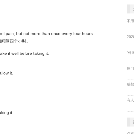
不用
 feel pain, but not more than once every four hours.
须间隔四个小时。
“外
ke it well before taking it.
。
厦门
llow it.
成都
king it.