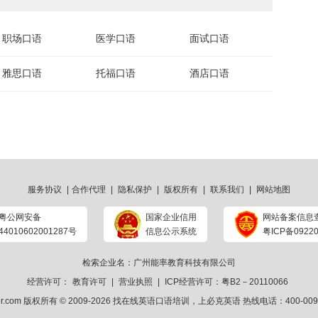
职场口语
医学口语
面试口语
雅思口语
托福口语
酒店口语
服务协议
|
合作代理
|
隐私保护
|
版权所有
|
联系我们
|
网站地图
粤公网安备
国家企业信用
网站备案信息
44010602001287号
信息公示系统
粤ICP备09220
检索企业名：广州能率教育科技有限公司
经营许可：
教育许可
|
营业执照
|
ICP经营许可：粤B2－20110066
ker.com 版权所有 © 2009-2026
找在线英语口语培训
，上
必克英语
热线电话：400-009-