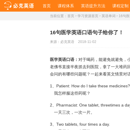
首页
课程体系
英语提升方法
课程定制
当前位置：
首页
>
学习资源首页
>
英语单词
>
16句
16句医学英语口语句子给你了！
来源：
必克英语
2018-11-02
医学英语口语
：
对于喝药，能避免就避免，
老佛爷直接半夜抓去到医院，拿了一大堆药
会问的有哪些问题呢？一起来看英文情景对
1、Patient: How do I take these medicines
我怎样服这些药呢？
2、Pharmacist: One tablet, threetimes a da
一天三次，一次一片。
3、Two tablets, four times a day.