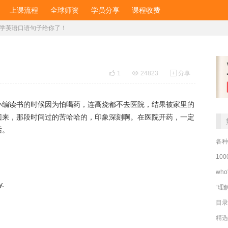
上课流程
全球师资
学员分享
课程收费
医学英语口语句子给你了！

1

24823

分享
小编读书的时候因为怕喝药，连高烧都不去医院，结果被家里的
回来，那段时间过的苦哈哈的，印象深刻啊。在医院开药，一定
话。
各种
?
10
wh
y.
“理
目录
精选