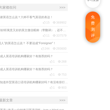
学习资源
大家都在问
>>>
免
谢英语怎么说？六种不客气英语的表达！

15

369902
费
测
2020好听寓意又好的英文微信昵称（带翻译），还不赶紧get起来！
评

11

337579
国人”的英语怎么说？ 不要说成“Foreigner”！

244

293600
成人英语培训机构哪家好？有推荐的吗？

1

268
成人英语培训机构哪家好？有推荐的吗？

1

753
有人知道外贸英语口语培训机构哪家好吗？有没有排行榜参考一下？最好说下费用

1

903
最新文章
>>>
必克英语 | 每天一分钟速记英语词组：turn a blind eye 视而不见