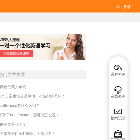

登录

热门文章推荐
课程咨询
颜色的英文单词

00个日常生活英语单词，小编都整理好了
在线咨询
o's和whose有什么区别？

解”除了understand，还可以怎么说？
预约试听
的英文是什么？

日常英语口语100句，太实用了！