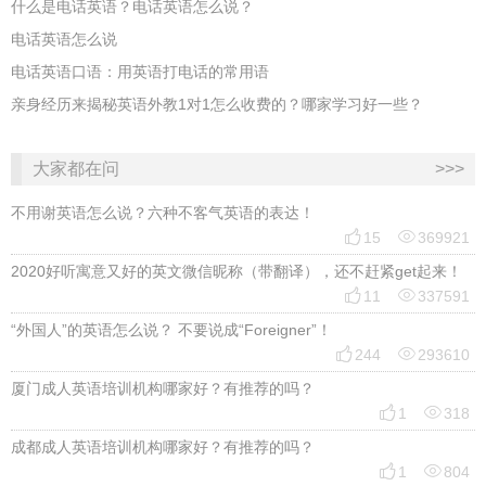
什么是电话英语？电话英语怎么说？
电话英语怎么说
电话英语口语：用英语打电话的常用语
亲身经历来揭秘英语外教1对1怎么收费的？哪家学习好一些？
大家都在问
>>>
不用谢英语怎么说？六种不客气英语的表达！


15
369921
2020好听寓意又好的英文微信昵称（带翻译），还不赶紧get起来！


11
337591
“外国人”的英语怎么说？ 不要说成“Foreigner”！


244
293610
厦门成人英语培训机构哪家好？有推荐的吗？


1
318
成都成人英语培训机构哪家好？有推荐的吗？


1
804