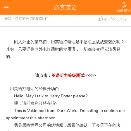

必克英语
电话英语口语：用英语打电话的常用语

我的课室


来源：必克英语
2015-05-14
4
63402
刚入外企的菜鸟们，用英语打电话是不是总是战战兢兢的呢？
其实，只要记住老外电打话时的常用语，一切都会变得云淡风轻
的。
请点击：
英语听力等级测试
>>>>>
用英语打电话的经典开场白：
Hello! May I talk to Harry Potter please?
喂，请问哈利波特在吗?
This is Voldemort from Dark World. I'm calling to confirm our
appointment this afternoon.
我是黑暗世界公司的伏地魔，想跟他确认一下今天下午的决