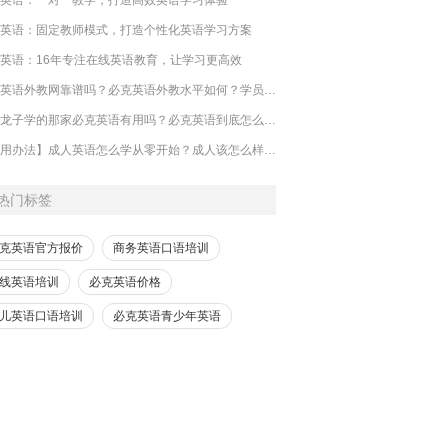
英语：固定教师模式，打造个性化英语学习方案
英语：16年专注在线英语教育，让学习更高效
必克英语外教网靠谱吗？必克英语外教水平如何？学员分享
​徐田龙子学的那家必克英语有用吗？必克英语到底怎么样？好不好？
​【实用办法】成人英语怎么学从零开始？成人该怎么样学零基础英语才有用？
热门标签
克英语官方报价
商务英语口语培训
线英语培训
必克英语价格
儿英语口语培训
必克英语青少年英语