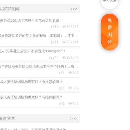
学习资源
大家都在问
>>>
免
谢英语怎么说？六种不客气英语的表达！

15

369957
费
测
2020好听寓意又好的英文微信昵称（带翻译），还不赶紧get起来！
评

11

337641
国人”的英语怎么说？ 不要说成“Foreigner”！

244

293640
2026年在线商务英语口语培训班求推荐个好的！上班族急需，哪家好？

1

303
成人英语培训机构哪家好？有推荐的吗？

1

509
成人英语培训机构哪家好？有推荐的吗？

1

909
最新文章
>>>
英语：一对一教学，打造高效英语学习体验