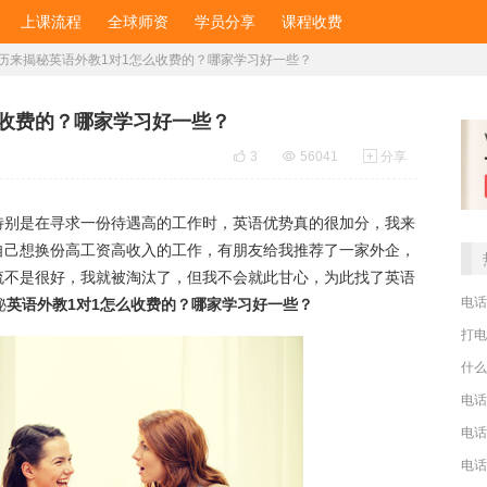
上课流程
全球师资
学员分享
课程收费
历来揭秘英语外教1对1怎么收费的？哪家学习好一些？
么收费的？哪家学习好一些？

3

56041

分享
特别是在寻求一份待遇高的工作时，英语优势真的很加分，我来
自己想换份高工资高收入的工作，有朋友给我推荐了一家外企，
流不是很好，我就被淘汰了，但我不会就此甘心，为此找了英语
电话
秘
英语外教1对1怎么收费的？哪家学习好一些？
打电
什么
电话
电话
电话