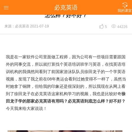

必克英语
​徐田龙子学的那家必克英语有用吗？必克英语到底

我的课室
怎么样？好不好？


来源：必克英语
2021-07-19
5
44226
我是在一家软件公司里面做工程师，因为公司有一些项目需要跟国
外的同事交流，所以就打算找个英语培训班学习英语，在找英语培
训机构的我偶然间看到了前国家游泳队队员徐田龙子的一个学英语
视频，发现了我之前在08年奥运会看到过她变得不一样了，虽然当
时她拿了铜牌，但给我的印象还是很深刻的，所以我现在从网上看
到了徐田龙子在必克英语这家机构学习的视频，我也是比较好奇
徐
田龙子学的那家必克英语有用吗？必克英语到底怎么样？好不好？
今天我来给大家说说！