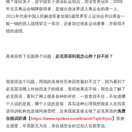
物？徐田龙子，是中国女子游泳队运动员，游泳世界冠军，2008
年北京奥运会铜牌获得者，是烟台游泳界进入奥运会的第一人。
2011年代表中国人民解放军参加第5届世界军人运动会并以两金一
银一铜的骄人战绩荣立一等功，还参加过很多运动赛事，并获得不
错的成绩。
再来回答下后面两个问题：
必克英语到底怎么样？好不好？
我觉得这个问题，用我的亲身经历来回答最好不过了，因为看到了
必克英语网上对徐田龙子的报道，觉得效果还不错，我也去了解了
必克英语，看到了网上很多各种的评价，一直拿捏不住，不知道哪
个人说的是真，哪个人说的是假，其实这种心理我想很多人在找英
语培训机构也是感同身受吧，后来我就直接去领了必克英语的
免费
在线试听课【
https://www.spiiker.com/brand/?qd=hyui
】
亲身
去感受，毕竟眼见为实，亲自感受会好过别人在那里说。