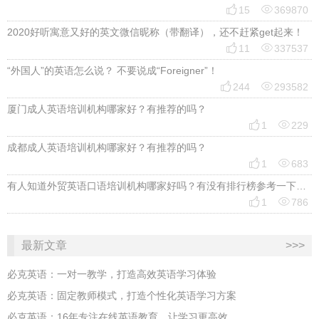


15
369870
2020好听寓意又好的英文微信昵称（带翻译），还不赶紧get起来！


11
337537
“外国人”的英语怎么说？ 不要说成“Foreigner”！


244
293582
厦门成人英语培训机构哪家好？有推荐的吗？


1
229
成都成人英语培训机构哪家好？有推荐的吗？


1
683
有人知道外贸英语口语培训机构哪家好吗？有没有排行榜参考一下？最好说下费用


1
786
最新文章
>>>
必克英语：一对一教学，打造高效英语学习体验
必克英语：固定教师模式，打造个性化英语学习方案
必克英语：16年专注在线英语教育，让学习更高效