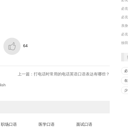
必克
必克

64
必
上一篇：打电话时常用的电话英语口语表达有哪些？
在
sh
少
职场口语
医学口语
面试口语