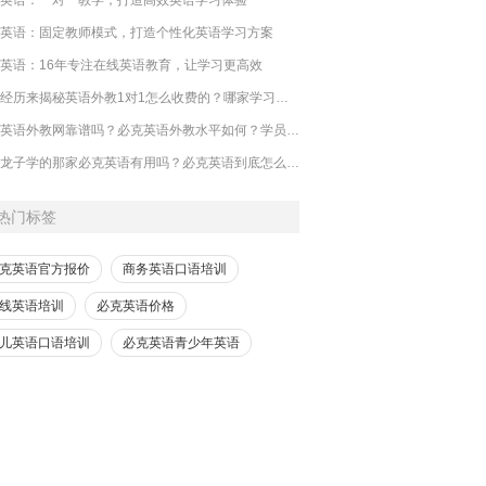
英语：固定教师模式，打造个性化英语学习方案
英语：16年专注在线英语教育，让学习更高效
亲身经历来揭秘英语外教1对1怎么收费的？哪家学习好一些？
必克英语外教网靠谱吗？必克英语外教水平如何？学员分享
​徐田龙子学的那家必克英语有用吗？必克英语到底怎么样？好不好？
热门标签
克英语官方报价
商务英语口语培训
线英语培训
必克英语价格
儿英语口语培训
必克英语青少年英语