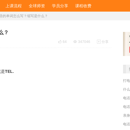
上课流程
全球师资
学员分享
课程收费
语的单词怎么写？缩写是什么？
么？

64

347046

分享
就是
TEL.
打电
什么
电话
电话
电话