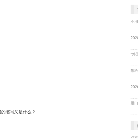
不用
“外
厦门
们的缩写又是什么？
必克