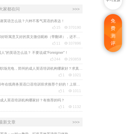
学习资源
大家都在问
>>>
免
谢英语怎么说？六种不客气英语的表达！

15

370190
费
测
2020好听寓意又好的英文微信昵称（带翻译），还不赶紧get起来！
评

11

337896
国人”的英语怎么说？ 不要说成“Foreigner”！

244

293859
想给职场充电，郑州的成人英语培训机构哪家好？求真实体验，广告勿扰，感谢！

1

1021
2026年在线商务英语口语培训班求推荐个好的！上班族急需，哪家好？

1

1011
成人英语培训机构哪家好？有推荐的吗？

1

1132
最新文章
>>>
英语：一对一教学，打造高效英语学习体验