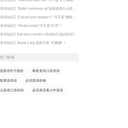
【英语冷知识】“Butter someone up”你知道是什么意思吗？
​【英语冷知识】“Cat got your tongue？” 可不是“猫咬了你的舌头”！
语冷知识】“Hit the books”可不是“打书”！
语冷知识】Eat one’s words ≠ 吃掉自己说过的话！
语冷知识】Break a leg 居然不是 “打断腿”！
热门标签
克英语官方报价
商务英语口语培训
线英语培训
必克英语价格
儿英语口语培训
必克英语青少年英语