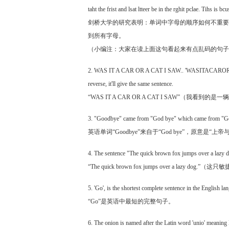
taht the frist and lsat ltteer be in the rghit pclae. Tihs is 
剑桥大学的研究表明：单词中字母的顺序如何不重要
到所有字母。
（小编注：大家在读上面这句看起来有点乱码的句子
2. WAS IT A CAR OR A CAT I SAW.. 'WASITACARORACATI
reverse, it'll give the same sentence.
“WAS IT A CAR OR A CAT I SAW”
3. "Goodbye" came from "God bye" which came from "Go
英语单词“Goodbye”来自于“God bye”，原意是“上
4. The sentence "The quick brown fox jumps over a lazy dog
“The quick brown fox jumps over a 
5. 'Go', is the shortest complete sentence in the English la
“Go”是英语中最短的完整句子。
6. The onion is named after the Latin word 'unio' meaning l