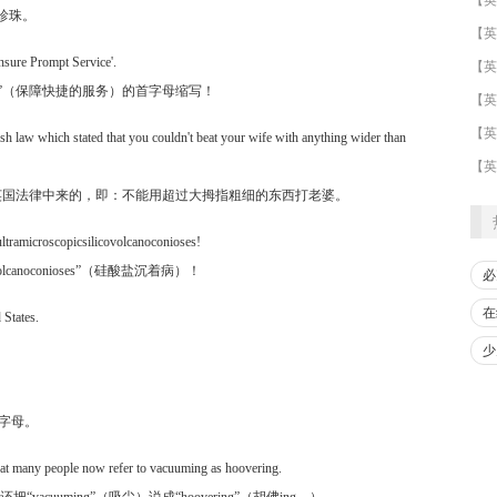
大珍珠。
Insure Prompt Service'.
Service”（保障快捷的服务）的首字母缩写！
​【英
【英
ish law which stated that you couldn't beat your wife with anything wider than
【英
条古老的英国法律中来的，即：不能用超过大拇指粗细的东西打老婆。
ltramicroscopicsilicovolcanoconioses!
ovolcanoconioses”（硅酸盐沉着病）！
必
在
 States.
少
的字母。
at many people now refer to vacuuming as hoovering.