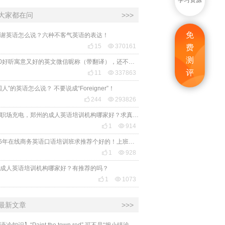
学习资源
大家都在问
>>>
免
谢英语怎么说？六种不客气英语的表达！

15

370161
费
测
2020好听寓意又好的英文微信昵称（带翻译），还不赶紧get起来！
评

11

337863
国人”的英语怎么说？ 不要说成“Foreigner”！

244

293826
想给职场充电，郑州的成人英语培训机构哪家好？求真实体验，广告勿扰，感谢！

1

914
2026年在线商务英语口语培训班求推荐个好的！上班族急需，哪家好？

1

928
成人英语培训机构哪家好？有推荐的吗？

1

1073
最新文章
>>>
​【英语冷知识】“Paint the town red” 可不是“把小镇涂成红色”