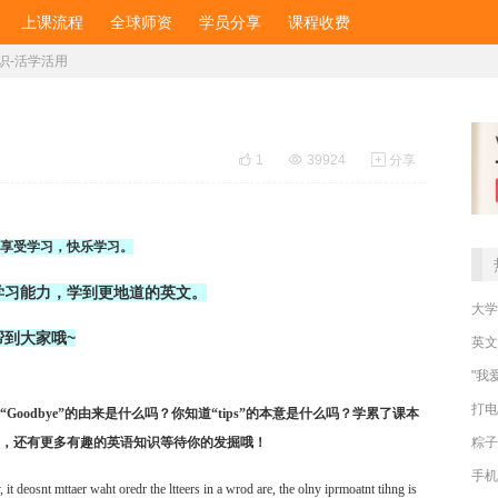
上课流程
全球师资
学员分享
课程收费
识-活学活用

1

39924

分享
享受学习，快乐学习。
学习能力，学到更地道的英文。
大学
帮到大家
哦~
英文
"我
打电
odbye”的由来是什么吗？你知道“tips”的本意是什么吗？学累了课本
粽子
面，还有更多有趣的英语知识等待你的发掘哦！
手机
it deosnt mttaer waht oredr the ltteers in a wrod are, the olny iprmoatnt tihng is