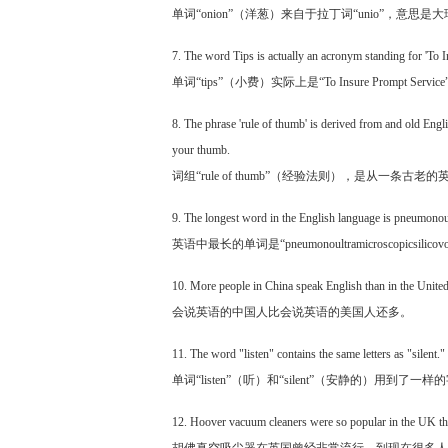
单词“onion”（洋葱）来自于拉丁词“unio”，意思是
7. The word Tips is actually an acronym standing for 'To 
单词“tips”（小费）实际上是“To Insure Prompt 
8. The phrase 'rule of thumb' is derived from and old Engl
your thumb.
词组“rule of thumb”（经验法则），是从一
9. The longest word in the English language is pneumonou
英语中最长的单词是“pneumonoultramicroscopicsilic
10. More people in China speak English than in the United
会说英语的中国人比会说英语的美国人还多。
11. The word "listen" contains the same letters as "silent."
单词“listen”（听）和“silent”（安静的）用到了一样
12. Hoover vacuum cleaners were so popular in the UK th