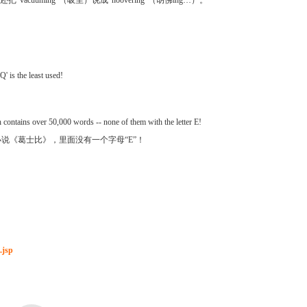
uuming”（吸尘）说成“hoovering”（胡佛ing…）。
。
Q' is the least used!
contains over 50,000 words -- none of them with the letter E!
小说《葛士比》，里面没有一个字母“E”！
.jsp