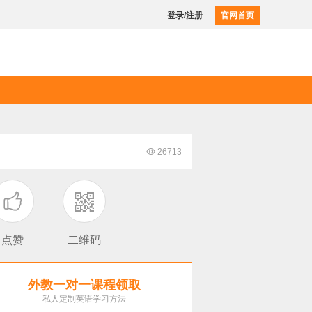
登录/注册
官网首页

26713

点赞
二维码
外教一对一课程领取
私人定制英语学习方法