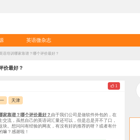
源
英语微杂志
英语培训哪家靠谱？哪个评价最好？
评价最好？

1
一
天津
哪家靠谱？哪个评价最好？
由于我们公司是做软件外包的，在
士交流，虽然自己的英语词汇量还可以，但是总是开不了口，
这块。想问问有经验的网友，有没有好的推荐的呀？或者有什
的嘛？感谢啦！