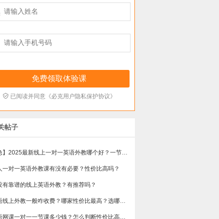



已阅读并同意《必克用户隐私保护协议》
关帖子
【急】2025最新线上一对一英语外教哪个好？一节课多少钱？
人一对一英语外教课有没有必要？性价比高吗？
没有靠谱的线上英语外教？有推荐吗？
英语线上外教一般咋收费？哪家性价比最高？选哪个不会踩雷？
英语网课一对一一节课多少钱？怎么判断性价比高不高？