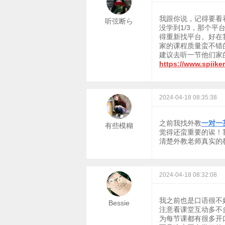
我跟你说，记得要看
听弦断ら
没学到1/3，那个
得重新找平台。好在
家的课程质量蛮不错
建议去听一节他们家
https://www.spiike
2024-04-18 08:35:38
之前我找外教
一对一
有些模糊
觉得还蛮重要的诶！
清楚外教老师真实的
2024-04-18 08:32:08
我之前也是口语很不
Bessie
注意看课堂互动多不
为每节课都有很多开