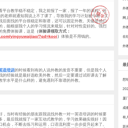
看平台教学稳不稳定，我之前报了一家，报了一年的课程，还
平台的老师就通知我说上不了课了，导致我的学习计划被中断，又
​
我后面找的平台很稳定和靠谱，还可以固定外教。关键是他们
的，能根据我个人的学习情况来规划，针对对性蛮好的。强烈
外
的免费体验课，这是
（体验课领取方式：
r.com/yingyuwaijiao/?qd=kooi
）
体验是不用钱的。
外
最
英语培训
的时候看到有的人说外教的发音不重要，但是我个人
我的经验就是最好选欧美外教，然后一定要通过试听课去了解
教学水平是什么样的，避免遇到不靠谱的外教。
厦
成
好，当时有经验的朋友跟我说找外教一对一英语培训的时候要
多，最后我就报了一家互动式教学的，学习效果确实很好！因
口机会，不断去练习和运用，口语流利度一步步提升起来了。