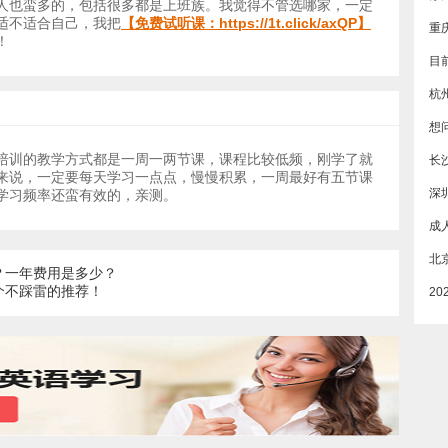
人也蛮多的，包括很多都是上班族。我觉得不管选哪家，一定
适不适合自己，我把
【免费试听课：
https://1t.click/axQP
】
！
杭
培训的教学方式都是一周一两节课，课程比较低频，刚学了就
长
来说，一定要每天学习一点点，慢慢积累，一周最好有五节课
深
学习频率还蛮有效的，亲测。
？一年费用是多少？
个不踩雷的推荐！