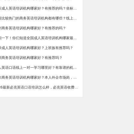
重庆成人英语培训机构哪家好？有推荐的吗？坐标重庆，目前在解放碑一家外贸公司做跟单
目前比较热门的商务英语培训机构都有哪些？线上好吗？还是线下呢？
州商务英语培训机构哪家好？有推荐的吗？
想问一下！你们知道全国成人英语培训机构哪家最好吗？收费多少呢？
沙成人英语培训机构哪家好？上班族有推荐吗？
圳商务英语培训机构哪家好？有推荐吗？
成人英语口语线上一对一学习哪里好？有靠谱的机构可以推荐吗？
​北京商务英语培训机构哪家好？本人外企市场岗，急需提升谈判和汇报口语，求真实体验分享，广告勿扰，谢谢
2026最新必克英语口语培训怎么样，必克英语收费价格多少？