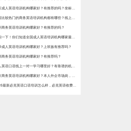
重庆成人英语培训机构哪家好？有推荐的吗？坐标重庆，目前在解放碑一家外贸公司做跟单
目前比较热门的商务英语培训机构都有哪些？线上好吗？还是线下呢？
州商务英语培训机构哪家好？有推荐的吗？
想问一下！你们知道全国成人英语培训机构哪家最好吗？收费多少呢？
沙成人英语培训机构哪家好？上班族有推荐吗？
圳商务英语培训机构哪家好？有推荐吗？
成人英语口语线上一对一学习哪里好？有靠谱的机构可以推荐吗？
​北京商务英语培训机构哪家好？本人外企市场岗，急需提升谈判和汇报口语，求真实体验分享，广告勿扰，谢谢
2026最新必克英语口语培训怎么样，必克英语收费价格多少？