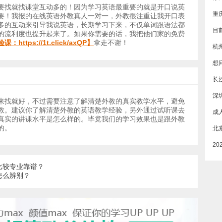
要找就找课堂互动多的！因为学习英语最重要的就是开口说英
要！我报的在线英语外教真人一对一，外教很注重让我开口表
多的互动来引导我说英语，长期学习下来，不仅单词跟语法都
的流利度也提升起来了。如果你需要的话，我把他们家的免费
验课：
https://1t.click/axQP
】
拿走不谢！
杭
长
深
来找就好，不过需要注意了解清楚外教的真实教学水平，避免
教。建议你了解清楚外教的英语教学经验，另外通过试听课去
真实的讲课水平是怎么样的。毕竟我们的学习效果也是跟外教
的。
比较专业靠谱？
怎么辨别？