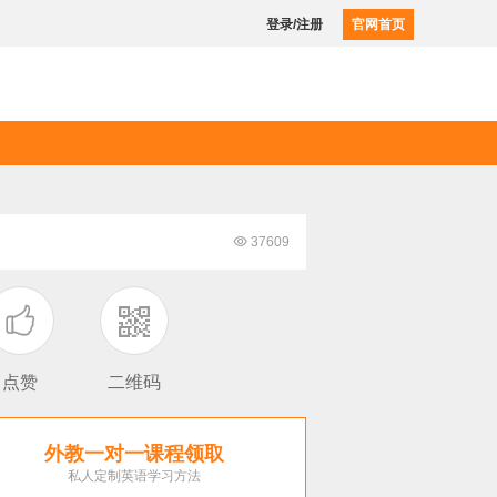
登录/注册
官网首页

37609

点赞
二维码
外教一对一课程领取
私人定制英语学习方法