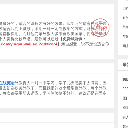
是最好的，适合的课程才有好的效果。我学习的这家在线英语
外
较适合我们上班族，采用一对一定制教学的方式，能按照我的
容都很实用。而且他们家外教大多来自欧美国家，拥有三年以
个人觉得比较靠谱。建议可以通过
【免费试听课：
r.com/yingyuwaijiao/?qd=kooi
】
亲自感受，说不定也适合你
最
在线英语
外教真人一对一来学习，学了几天感觉不太满意，因
道当初选欧美外教了。而且我报的这个经常换外教，每个外教
，每次都要重新去适应，学习体验挺不好的。建议还是选固定
厦
成