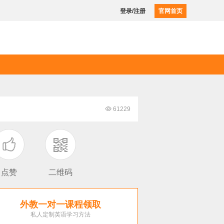
登录/注册
官网首页

61229

点赞
二维码
外教一对一课程领取
私人定制英语学习方法