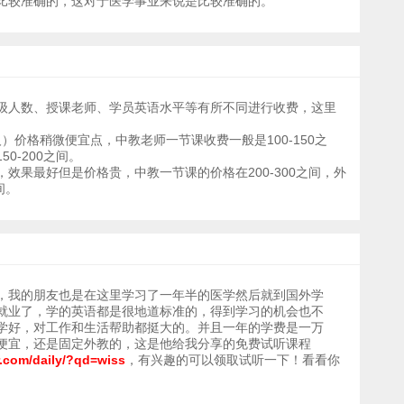
比较准确的，这对于医学事业来说是比较准确的。
级人数、授课老师、学员英语水平等有所不同进行收费，这里
人）价格稍微便宜点，中教老师一节课收费一般是100-150之
0-200之间。
效果最好但是价格贵，中教一节课的价格在200-300之间，外
间。
，我的朋友也是在这里学习了一年半的医学然后就到国外学
就业了，学的英语都是很地道标准的，得到学习的机会也不
学好，对工作和生活帮助都挺大的。并且一年的学费是一万
便宜，还是固定外教的，这是他给我分享的免费试听课程
r.com/daily/?qd=wiss
，有兴趣的可以领取试听一下！看看你
。