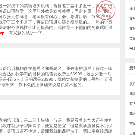
过一家线下的英语培训机构，价格差了差不多五千，就退了线
英语口语教学，这里的外教是欧美教师，固定专属一对一的，
可以换到你满意，老师很有耐心，会引导讲口语。节省了很多
我学了三个多月了，英语口语进步还是很明显的。一年的学费
课后服务发现性价比还挺高的。我推荐一下他们的免费试听课
dwp
，有兴趣的试听一下。
最
口语培训机构多在越秀区和番禺区，我去市桥那里了解过一家
想要达到我学习的目标的话需要收费是36999，这是外教一对
是4到6人上课的话是28999，我感觉都挺贵的，平均一节课
厦
对于刚出来工作不久的上班族来说是负荷不起的。
成
宜的培训班，是二三十块钱一节课，我是看着名气大还有便宜
几次课就肠子都悔青了，便宜是便宜，但是教学质量得不到保
师，英语口语不地道，后面我就把课程转了。我以亲身经历建