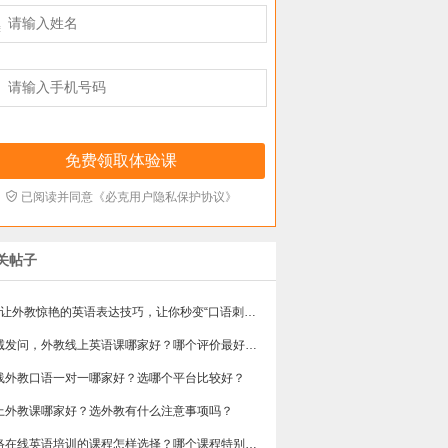



已阅读并同意《必克用户隐私保护协议》
关帖子
3个让外教惊艳的英语表达技巧，让你秒变“口语刺客”！（附“社牛”秘籍）
真诚发问，外教线上英语课哪家好？哪个评价最好？有推荐的吗？
线外教口语一对一哪家好？选哪个平台比较好？
上外教课哪家好？选外教有什么注意事项吗？
网络在线英语培训的课程怎样选择？哪个课程特别好的呢？