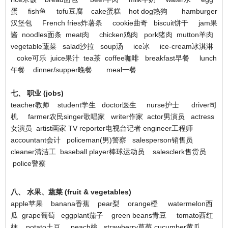
蛋 fish鱼 tofu豆腐 cake蛋糕 hot dog热狗 hamburger
汉堡包 French fries炸薯条 cookie曲奇 biscuit饼干 jam果
酱 noodles面条 meat肉 chicken鸡肉 pork猪肉 mutton羊肉
vegetable蔬菜 salad沙拉 soup汤 ice冰 ice-cream冰淇淋
coke可乐 juice果汁 tea茶 coffee咖啡 breakfast早餐 lunch
午餐 dinner/supper晚餐 meal一餐
七、 职业 (jobs)
teacher教师 student学生 doctor医生 nurse护士 driver司
机 farmer农民singer歌唱家 writer作家 actor男演员 actress
女演员 artist画家 TV reporter电视台记者 engineer工程师
accountant会计 policeman(男)警察 salesperson销售员
cleaner清洁工 baseball player棒球运动员 salesclerk售货员
police警察
八、 水果、蔬菜 (fruit & vegetables)
apple苹果 banana香蕉 pear梨 orange橙 watermelon西
瓜 grape葡萄 eggplant茄子 green beans青豆 tomato西红
柿 potato土豆 peach桃 strawberry草莓 cucumber黄瓜