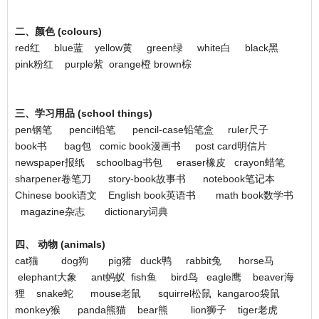
二、颜色 (colours)
red红 blue蓝 yellow黄 green绿 white白 black黑
pink粉红 purple紫 orange橙 brown棕
三、学习用品 (school things)
pen钢笔 pencil铅笔 pencil-case铅笔盒 ruler尺子
book书 bag包 comic book漫画书 post card明信片
newspaper报纸 schoolbag书包 eraser橡皮 crayon蜡笔
sharpener卷笔刀 story-book故事书 notebook笔记本
Chinese book语文 English book英语书 math book数学书
magazine杂志 dictionary词典
四、 动物 (animals)
cat猫 dog狗 pig猪 duck鸭 rabbit兔 horse马
elephant大象 ant蚂蚁 fish鱼 bird鸟 eagle鹰 beaver海
狸 snake蛇 mouse老鼠 squirrel松鼠 kangaroo袋鼠
monkey猴 panda熊猫 bear熊 lion狮子 tiger老虎