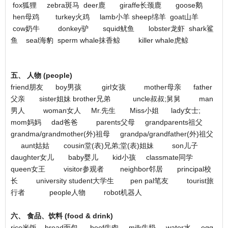
fox狐狸 zebra斑马 deer鹿 giraffe长颈鹿 goose鹅
hen母鸡 turkey火鸡 lamb小羊 sheep绵羊 goat山羊
cow奶牛 donkey驴 squid鱿鱼 lobster龙虾 shark鲨
鱼 seal海豹 sperm whale抹香鲸 killer whale虎鲸
五、 人物 (people)
friend朋友 boy男孩 girl女孩 mother母亲 father
父亲 sister姐妹 brother兄弟 uncle叔叔;舅舅 man
男人 woman女人 Mr.先生 Miss小姐 lady女士;
mom妈妈 dad爸爸 parents父母 grandparents祖父
grandma/grandmother(外)祖母 grandpa/grandfather(外)祖父
aunt姑姑 cousin堂(表)兄弟;堂(表)姐妹 son儿子
daughter女儿 baby婴儿 kid小孩 classmate同学
queen女王 visitor参观者 neighbor邻居 principal校
长 university student大学生 pen pal笔友 tourist旅
行者 people人物 robot机器人
六、 食品、饮料 (food & drink)
rice米饭 bread面包 beef牛肉 milk牛奶 water水 egg