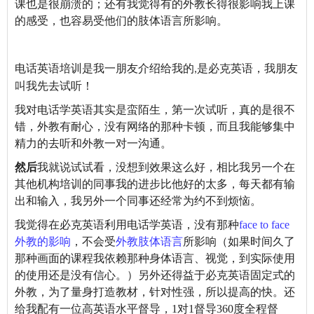
课也是很崩溃的；还有我觉得有的外教长得很影响我上课
的感受，也容易受他们的肢体语言所影响。
电话英语培训是我一朋友介绍给我的
是
必克英语
，我朋友
,
叫我先去试听！
我对电话学英语其实是蛮陌生，第一次试听，真的是很不
错，外教有耐心，没有网络的那种卡顿，而且我能够集中
精力的去听和外教一对一沟通。
然后
我就说试试看，没想到效果这么好，相比我另一个在
其他机构培训的同事我的进步比他好的太多，每天都有输
出和输入，我另外一个同事还经常为约不到烦恼。
我觉得在必克英语利用电话学英语，没有那种
face to face
外教的影响
，不会受
外教肢体语言
所影响（如果时间久了
那种画面的课程我依赖那种身体语言、视觉，到实际使用
的使用还是没有信心。
）另外还得益于必克英语固定式的
外教，为了量身打造教材，针对性强，所以提高的快。
还
给我
配有一位高英语水平督导，
1对1督导
360度全程督