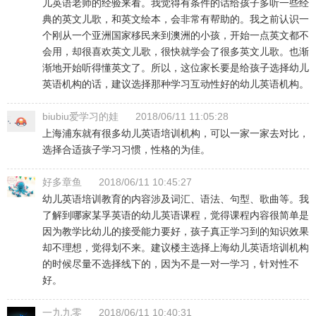
儿英语老师的经验来看。我觉得有条件的话给孩子多听一些经
典的英文儿歌，和英文绘本，会非常有帮助的。我之前认识一
个刚从一个亚洲国家移民来到澳洲的小孩，开始一点英文都不
会用，却很喜欢英文儿歌，很快就学会了很多英文儿歌。也渐
渐地开始听得懂英文了。所以，这位家长要是给孩子选择幼儿
英语机构的话，建议选择那种学习互动性好的幼儿英语机构。
biubiu爱学习的娃
2018/06/11 11:05:28
上海浦东就有很多幼儿英语培训机构，可以一家一家去对比，
选择合适孩子学习习惯，性格的为佳。
好多章鱼
2018/06/11 10:45:27
幼儿英语培训教育的内容涉及词汇、语法、句型、歌曲等。我
了解到哪家某孚英语的幼儿英语课程，觉得课程内容很简单是
因为教学比幼儿的接受能力要好，孩子真正学习到的知识效果
却不理想，觉得划不来。建议楼主选择上海幼儿英语培训机构
的时候尽量不选择线下的，因为不是一对一学习，针对性不
好。
一九九零
2018/06/11 10:40:31