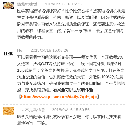
黯然销魂饭
2018/04/16 16:15:35
医学英语翻译培训哪家好？性价比怎么样？选英语培训机构最
主要还是得看品牌，价格，师资，以及试听课，因为优秀的品
牌对于英语学习者来说是先期质量的保证；还需要注意学校选
用的教材，课程设置，然后“货比三家”衡量；最后注意仔细考
察教师的能力。
Her
2018/04/16 16:05:26
可以看看我学习的这家必克英语——师资优秀（全球教师2%
入选率，严格OJT考核持证上岗），线上固定外教+助教2对
1vip式辅导；全英文外教授课，沉浸式的学习环境，打造英文
沟通交流的自信，告别懒散低效的大班，外教以100%的注意
力与我互动练习，确保我有超过一半的开口时间，产生英语语
感、形成英语思维。
有兴趣可以去试听体验
【
https://www.spiiker.com/daily/?qd=jojo
】
土豆不是马铃薯
2018/04/16 15:50:56
医学英语翻译培训机构应该有不少吧，你可以在附近找找看，
就地咨询一下嘛。