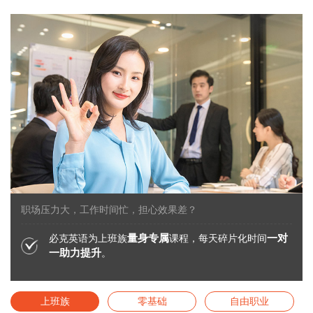
职场压力大，工作时间忙，担心效果差？
量身专属
一对
必克英语为上班族
课程，每天碎片化时间
一助力提升
。
上班族
零基础
自由职业