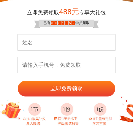
488元
立即免费领取
专享大礼包
已有
学员领取
8
0
8
1
0
5
9