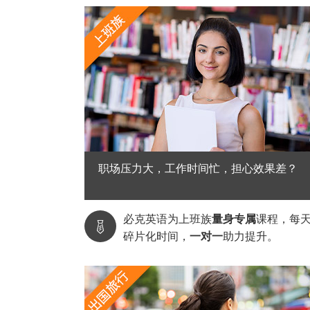
职场压力大，工作时间忙，担心效果差？
必克英语为上班族
量身专属
课程，每

碎片化时间，
一对一
助力提升。