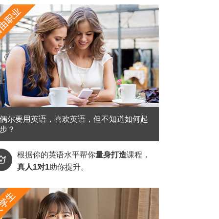
偶尔要用英语，喜欢英语，但不知道如何起
步？
根据你的英语水平帮你
量身打造
课程，

真人1对1
助你提升。