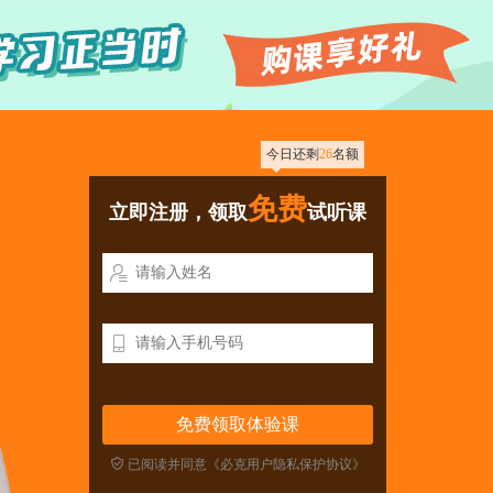
今日还剩
26
名额
免费
立即注册，领取
试听课



已阅读并同意《必克用户隐私保护协议》