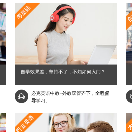
自学效果差，坚持不了，不知如何入门？
天
必克英语中教+外教双管齐下，
全程督

导
学习。