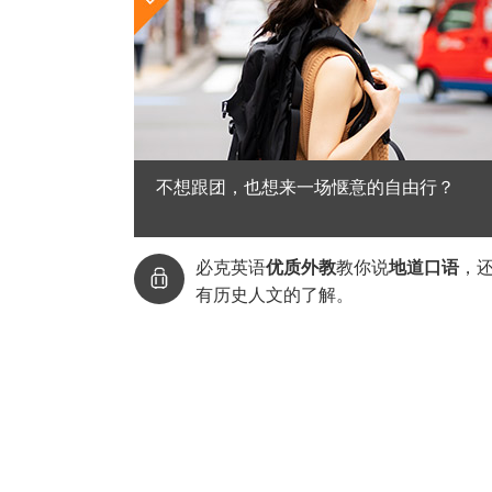
不想跟团，也想来一场惬意的自由行？
必克英语
优质外教
教你说
地道口语
，

有历史人文的了解。