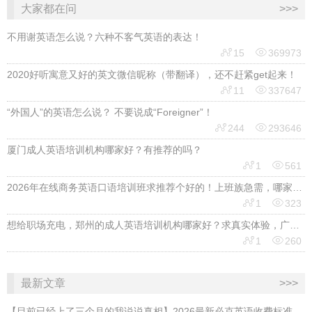
大家都在问
>>>
不用谢英语怎么说？六种不客气英语的表达！


15
369973
2020好听寓意又好的英文微信昵称（带翻译），还不赶紧get起来！


11
337647
“外国人”的英语怎么说？ 不要说成“Foreigner”！


244
293646
厦门成人英语培训机构哪家好？有推荐的吗？


1
561
2026年在线商务英语口语培训班求推荐个好的！上班族急需，哪家好？


1
323
想给职场充电，郑州的成人英语培训机构哪家好？求真实体验，广告勿扰，感谢！


1
260
最新文章
>>>
【目前已经上了三个月的我说说真相】2026最新必克英语收费标准多少？靠谱吗？有坑吗？