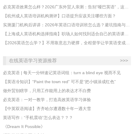
必克英语效果怎么样？2026广东外贸人亲测：告别“哑巴英语”，这才是成年人最高效的自救指南！
【杭州成人英语培训机构测评】口语提升应该关注哪些方面？
实测厦门机构后讲讲：2026年英语口语培训班怎么选？避坑指南与高效学习新范式
【上海成人英语机构选择指南】职场人如何找到适合自己的英语课程？
【2026英语怎么学？】不用靠意志力硬撑，全程督学让学英语变成日常习惯
在线英语学习资源推荐
>>>
必克英语 | 每天一分钟速记英语词组：turn a blind eye 视而不见
​【英语冷知识】“Paint the town red” 可不是“把小镇涂成红色”
做外贸别瞎学，只用工作能用上的表达才不白费
必克英语：一对一教学，打造高效英语学习体验
【中英双语阅读】齐齐哈尔遭遇数十年一遇大雪
英语写作：“手机震动”怎么表达？？？
《Dream It Possible》