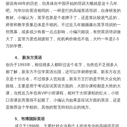
据说有48年的历史，但具体在中国开始的培训大概就是这十几年
吧。与华尔街英语相同的，一样是打的高端英语培训，自身研发的
教材。小编认为，英孚也算是个老牌子了，还是算比较底气足的，
师资和教学质量总体是不错的。不过近几年频频爆出英孚培训的一
些黑幕，或多或少有着一点点影响，小编只能说，有些英语培训做
大了，监管力度也就疲软了。此机构价格也不低，大约一年是2-3
万的学费。
4、 新东方英语
创办于1993年，相信很多人都听过这个名字，当然也不乏很多人
都了解，新东方不仅学英语出国，还可以学厨师炒菜。新东方在北
京是十分出名，不过很多人也知道，新东方主打的是平民大众化的
路线，主要是用于考试应试英语方面的，大部分课程都是大班的大
课，当然近几年也有VIP小班课程，相对于大班课程的红火，小班
口语课反而显得不起眼了。小编认为如果是应试方面的英语，还是
蛮推荐这个学校的。其他的暂无特别出众的地方。
5、韦博国际英语
成立于1998年。主要针对企业和个人提供专业的高端语言培