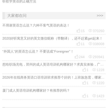
听歌学英语的正确方法
大家都在问
>>>
不用谢英语怎么说？六种不客气英语的表达！


15
370260
2020好听寓意又好的英文微信昵称（带翻译），还不赶紧get起来！


11
338008
“外国人”的英语怎么说？ 不要说成“Foreigner”！


244
293941
想给职场充电，郑州的成人英语培训机构哪家好？求真实体验，广告勿扰，感谢！


1
1228
2026年在线商务英语口语培训班求推荐个好的！上班族急需，哪家好？


1
1220
厦门成人英语培训机构哪家好？有推荐的吗？


1
1423