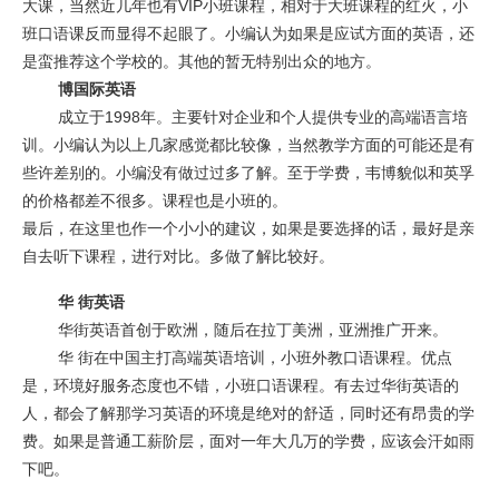
大课，当然近几年也有VIP小班课程，相对于大班课程的红火，小
班口语课反而显得不起眼了。小编认为如果是应试方面的英语，还
是蛮推荐这个学校的。其他的暂无特别出众的地方。
博国际英语
成立于1998年。主要针对企业和个人提供专业的高端语言培
训。小编认为以上几家感觉都比较像，当然教学方面的可能还是有
些许差别的。小编没有做过过多了解。至于学费，韦博貌似和英孚
的价格都差不很多。课程也是小班的。
最后，在这里也作一个小小的建议，如果是要选择的话，最好是亲
自去听下课程，进行对比。多做了解比较好。
华 街英语
华街英语首创于欧洲，随后在拉丁美洲，亚洲推广开来。
华 街在中国主打高端英语培训，小班外教口语课程。优点
是，环境好服务态度也不错，小班口语课程。有去过华街英语的
人，都会了解那学习英语的环境是绝对的舒适，同时还有昂贵的学
费。如果是普通工薪阶层，面对一年大几万的学费，应该会汗如雨
下吧。