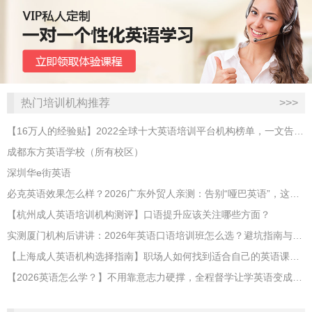
热门培训机构推荐
>>>
【16万人的经验贴】2022全球十大英语培训平台机构榜单，一文告诉你
成都东方英语学校（所有校区）
深圳华e街英语
必克英语效果怎么样？2026广东外贸人亲测：告别“哑巴英语”，这才是成年人最高效的自救指南！
【杭州成人英语培训机构测评】口语提升应该关注哪些方面？
实测厦门机构后讲讲：2026年英语口语培训班怎么选？避坑指南与高效学习新范式
【上海成人英语机构选择指南】职场人如何找到适合自己的英语课程？
【2026英语怎么学？】不用靠意志力硬撑，全程督学让学英语变成日常习惯