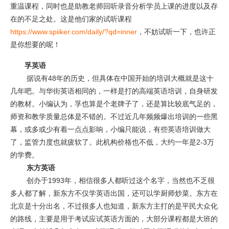
重温课程，同时也是助教老师回听录音分析学员上课的进度以及存
在的不足之处。这是他们家的试听课程
https://www.spiiker.com/daily/?qd=inner
，不妨试听一下，也许正
是你想要的呢！
孚英语
据说有48年的历史，但具体在中国开始的培训大概就是这十
几年吧。与华街英语相同的，一样是打的高端英语培训，自身研发
的教材。小编认为，孚也算是个老牌子了，还是算比较底气足的，
师资和教学质量总体是不错的。不过近几年频频爆出培训的一些黑
幕，或多或少有着一点点影响，小编只能说，有些英语培训做大
了，监管力度也就疲软了。此机构价格也不低，大约一年是2-3万
的学费。
东方英语
创办于1993年，相信很多人都听过这个名字，当然也不乏很
多人都了解，新东方不仅学英语出国，还可以学厨师炒菜。东方在
北京是十分出名，不过很多人也知道，新东方主打的是平民大众化
的路线，主要是用于考试应试英语方面的，大部分课程都是大班的