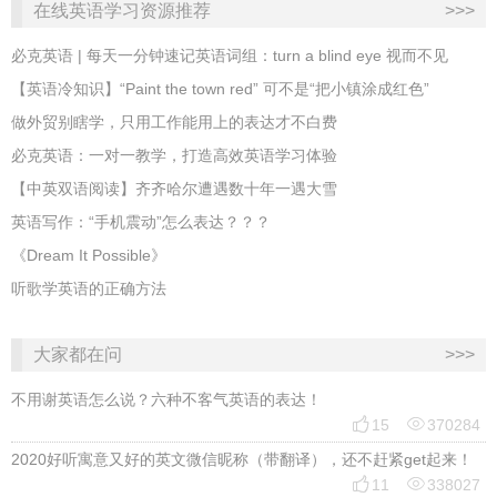
在线英语学习资源推荐
>>>
必克英语 | 每天一分钟速记英语词组：turn a blind eye 视而不见
​【英语冷知识】“Paint the town red” 可不是“把小镇涂成红色”
做外贸别瞎学，只用工作能用上的表达才不白费
必克英语：一对一教学，打造高效英语学习体验
【中英双语阅读】齐齐哈尔遭遇数十年一遇大雪
英语写作：“手机震动”怎么表达？？？
《Dream It Possible》
听歌学英语的正确方法
大家都在问
>>>
不用谢英语怎么说？六种不客气英语的表达！


15
370284
2020好听寓意又好的英文微信昵称（带翻译），还不赶紧get起来！


11
338027