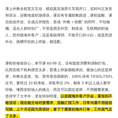
课上外教全程英文互动，模拟真实场景引导我开口，实时纠正发音
和语法，还教地道职场俚语。课后有专属助教跟进，课前提醒、课
后批改作业、生成点评报告，形成 “外教 + 助教” 的闭环，不怕偷
懒。适合人群特别广，不管是西安外贸、制造业、互联网的职场
人，想对接海外客户；还是基础薄弱、不敢开口的小白；或是想进
外企、跳槽升职的上班族，都适配。
课程价格很良心，单节课 60-99 元，没有隐形消费和强制打包，
比西安线下机构便宜太多，普通上班族都能承担。最放心的还是师
资，外教全是美、加、英等母语国家的，100% 持有 TESOL/TEFL
证书，要经过 10 轮考核，录取率仅 2%，都有 3 年以上成人教学
经验，懂西安职场人的痛点，而且可以固定老师，不用频繁更换。
坚持学了大半年，变化特别明显。
以前跟海外客户开会，紧张到不
敢说话；现在能主动对接需求、流畅汇报工作，日常沟通不用提前
写稿，上个月还因为英语好，拿下了重要的海外订单，工作底气足
了太多。