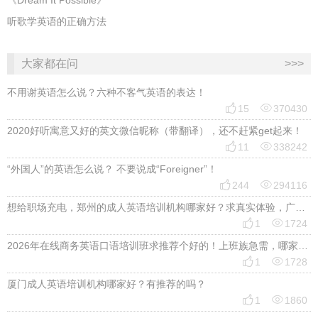
《Dream It Possible》
听歌学英语的正确方法
大家都在问
>>>
不用谢英语怎么说？六种不客气英语的表达！


15
370430
2020好听寓意又好的英文微信昵称（带翻译），还不赶紧get起来！


11
338242
“外国人”的英语怎么说？ 不要说成“Foreigner”！


244
294116
想给职场充电，郑州的成人英语培训机构哪家好？求真实体验，广告勿扰，感谢！


1
1724
2026年在线商务英语口语培训班求推荐个好的！上班族急需，哪家好？


1
1728
厦门成人英语培训机构哪家好？有推荐的吗？


1
1860