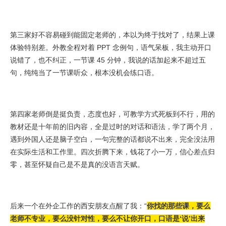
第三家好不容易碰到能固定老师的，本以为终于找对了，结果上课
体验特别差。外教全程对着 PPT 念例句，语气呆板，我主动开口
说错了，也不纠正，一节课 45 分钟，我说的话加起来不超过五
句，纯纯当了一节课听众，根本没机会练口语。
第四家老师倒是挺负责，态度也好，可教学方式死板到不行，用的
教材还是十年前的旧内容，全是过时的对话和语法，学了两个月，
遇到外国人还是脑子空白，一句完整的话都说不出来，完全没法用
在实际生活和工作里。四次折腾下来，钱花了小一万，信心差点归
零，甚至怀疑自己是不是真的没语言天赋。
后来一个在外企工作的西安朋友点醒了我：“
你找的那些课，要么
老师不专业，要么没针对性，要么不让你开口，口语是‘说’出来