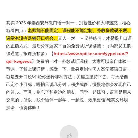
其实 2026 年选西安外教口语一对一，别被低价和大牌迷惑，核心
就看四点：
老师能不能固定、课程能不能定制、外教资质硬不硬、
课堂有没有足够开口机会。
真人一对一 + 坚持练习，才是提升口语
的正确方式。最后分享这家平台的免费试听课链接：（内部员工购
课通道，报课折扣多）【
https://www.spiiker.com/yypeixun/?
qd=kwgwwz
】免费的一对一外教试听课程，大家可以亲自体验一
节课，了解上课详情，感受一下。量身定制学习方案学英语口语，
就是要开口说!不论你选择哪种方法，关键是坚持下去。每天给自
己定个小目标，哪怕只说几分钟，积少成多，慢慢地你会发现自己
的进步。而且，别忘了和身边的朋友、同学一起练习，语言是用来
交流的，所以，找个语伴一起学，一起说，效果更佳!纯英文环境
授课，值得体验！
