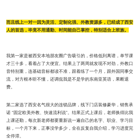
而且线上一对一因为灵活、定制化强、外教资源多，已经成了西安
人的首选，毕竟不用通勤、时间能自己掌控，特别适合上班族。
我第一家是被西安本地朋友圈广告吸引的，价格低到离谱，单节课
才三十多，看着占了大便宜。结果上了两周就发现不对劲，外教口
音特别重，连基础音标都读不准，跟着练了一个月，跟外国同事交
流，对方根本听不懂，还调侃我是不是学的东南亚英语，果断退
费。
第二家选了西安名气很大的连锁品牌，线下门店装修豪华，销售承
诺 “固定欧美外教、快速流利说”。结果正式上课后，老师换得比我
上课还勤，每次新老师都要重新说一遍自己的名字、职业、学习目
标，一个月下来，正事没学多少，全在反复自我介绍，学习进度完
全停滞。