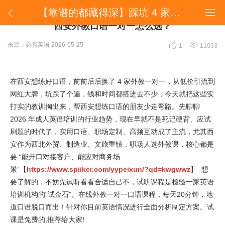
【靠谱的都藏得深】踩坑 4 家才敢说真话！2026 年西安外教口语一对一怎么选？


【靠谱的都藏得深】踩坑 4 家才敢说真话！2026 年
西安外教口语一对一怎么选？


来源：必克英语
2026-05-25
1
11033
在西安想练好口语，前前后后换了 4 家外教一对一，从低价引流到
网红大牌，坑踩了个遍，钱和时间都搭进去不少，今天就把这些实
打实的教训掏出来，帮西安想练口语的朋友少走弯路。先聊聊
2026 年成人英语培训的行业趋势，现在早就不是死记硬背、应试
刷题的时代了，实用口语、职场定制、高频互动成了主流，尤其西
安作为西北外贸、制造业、文旅重镇，职场人选外教课，核心都是
要 “能开口对接客户、能应对商务场
景”【
https://www.spiiker.com/yypeixun/?qd=kwgwwz
】 想
要了解的，不妨先试听看看合适自己不，试听课程是检验一家英语
培训机构的“试金石”。在线外教一对一口语课程，每天20分钟，地
道口语脱口而出！针对你目前英语情况进行全面分析制定方案。试
课是免费的,推荐给大家!