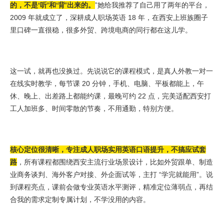
的，不是‘听’和‘背’出来的。
”她给我推荐了自己用了两年的平台，
2009 年就成立了，深耕成人职场英语 18 年，在西安上班族圈子
里口碑一直很稳，很多外贸、跨境电商的同行都在这儿学。
这一试，就再也没换过。先说说它的课程模式，是真人外教一对一
在线实时教学，每节课 20 分钟，手机、电脑、平板都能上，午
休、晚上、出差路上都能约课，最晚可约 22 点，完美适配西安打
工人加班多、时间零散的节奏，不用通勤，特别方便。
核心定位很清晰，专注成人职场实用英语口语提升，不搞应试套
路
，所有课程都围绕西安主流行业场景设计，比如外贸跟单、制造
业商务谈判、海外客户对接、外企面试等，主打 “学完就能用”。说
到课程亮点，课前会做专业英语水平测评，精准定位薄弱点，再结
合我的需求定制专属计划，不学没用的内容。